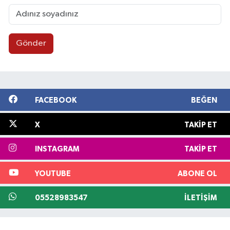
Gönder
FACEBOOK
BEĞEN
X
TAKIP ET
INSTAGRAM
TAKIP ET
YOUTUBE
ABONE OL
05528983547
İLETIŞIM