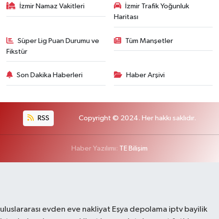
İzmir Namaz Vakitleri
İzmir Trafik Yoğunluk
Haritası
Süper Lig Puan Durumu ve
Tüm Manşetler
Fikstür
Son Dakika Haberleri
Haber Arşivi
RSS
Copyright © 2024. Her hakkı saklıdır.
Haber Yazılımı:
TE Bilişim
uluslararası evden eve nakliyat
Eşya depolama
iptv bayilik