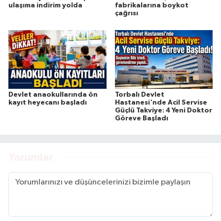
ulaşıma indirim yolda
fabrikalarına boykot
çağrısı
Devlet anaokullarında ön
Torbalı Devlet
kayıt heyecanı başladı
Hastanesi'nde Acil Servise
Güçlü Takviye: 4 Yeni Doktor
Göreve Başladı
Yorumlar