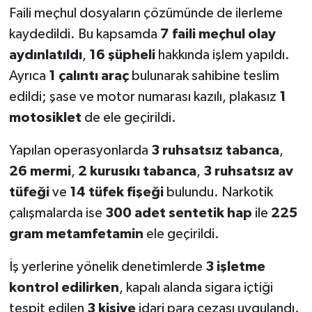
Faili meçhul dosyaların çözümünde de ilerleme
kaydedildi. Bu kapsamda
7 faili meçhul olay
aydınlatıldı
,
16 şüpheli
hakkında işlem yapıldı.
Ayrıca
1 çalıntı araç
bulunarak sahibine teslim
edildi; şase ve motor numarası kazılı, plakasız
1
motosiklet
de ele geçirildi.
Yapılan operasyonlarda
3 ruhsatsız tabanca
,
26 mermi
,
2 kurusıkı tabanca
,
3 ruhsatsız av
tüfeği
ve
14 tüfek fişeği
bulundu. Narkotik
çalışmalarda ise
300 adet sentetik hap
ile
225
gram metamfetamin
ele geçirildi.
İş yerlerine yönelik denetimlerde
3 işletme
kontrol edilirken
, kapalı alanda sigara içtiği
tespit edilen
3 kişiye
idari para cezası uygulandı.