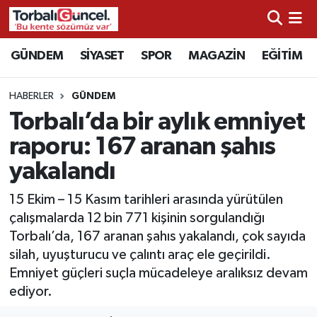
İzmir Nöbetçi Eczaneler
GÜNDEM
SİYASET
SPOR
MAGAZİN
EĞİTİM
İzmir Hava Durumu
HABERLER
GÜNDEM
Torbalı’da bir aylık emniyet
İzmir Namaz Vakitleri
raporu: 167 aranan şahıs
İzmir Trafik Yoğunluk Haritası
yakalandı
Süper Lig Puan Durumu ve Fikstür
15 Ekim – 15 Kasım tarihleri arasında yürütülen
çalışmalarda 12 bin 771 kişinin sorgulandığı
Tüm Manşetler
Torbalı’da, 167 aranan şahıs yakalandı, çok sayıda
silah, uyuşturucu ve çalıntı araç ele geçirildi.
Son Dakika Haberleri
Emniyet güçleri suçla mücadeleye aralıksız devam
ediyor.
Haber Arşivi