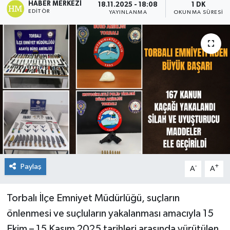
HABER MERKEZI
18.11.2025 - 18:08
1 DK
EDITÖR
YAYINLANMA
OKUNMA SÜRESI
Paylaş
-
+
A
A
Torbalı İlçe Emniyet Müdürlüğü, suçların
önlenmesi ve suçluların yakalanması amacıyla 15
Ekim – 15 Kasım 2025 tarihleri arasında yürütülen