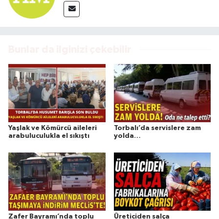
Bunlar da ilginizi çekebilir
Yaşlak ve Kömürcü aileleri
Torbalı’da servislere zam
arabuluculukla el sıkıştı
yolda…
Zafer Bayramı’nda toplu
Üreticiden salça