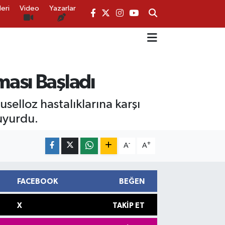
eri
Video
Yazarlar
ması Başladı
elloz hastalıklarına karşı
uyurdu.
-
+
A
A
FACEBOOK
BEĞEN
X
TAKIP ET