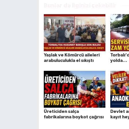
Bunlar da ilginizi çekebilir
Yaşlak ve Kömürcü aileleri
Torbalı’
arabuluculukla el sıkıştı
yolda…
Üreticiden salça
Devlet a
fabrikalarına boykot çağrısı
kayıt he