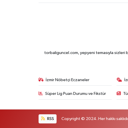
torbaliguncel.com, yepyeni temasıyla sizleri b
İzmir Nöbetçi Eczaneler
İ
Süper Lig Puan Durumu ve Fikstür
Tü
RSS
Copyright © 2024. Her hakkı saklıdı