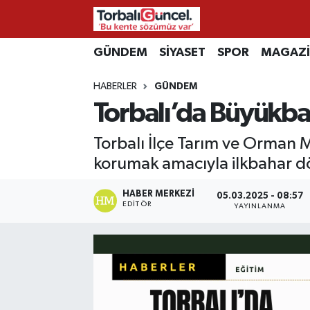
İzmir Nöbetçi Eczaneler
GÜNDEM
SİYASET
SPOR
MAGAZ
HABERLER
GÜNDEM
İzmir Hava Durumu
Torbalı’da Büyükba
İzmir Namaz Vakitleri
Torbalı İlçe Tarım ve Orman 
İzmir Trafik Yoğunluk Haritası
korumak amacıyla ilkbahar dö
Süper Lig Puan Durumu ve Fikstür
HABER MERKEZI
05.03.2025 - 08:57
EDITÖR
YAYINLANMA
Tüm Manşetler
Son Dakika Haberleri
Haber Arşivi