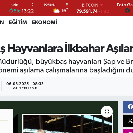
BITCOIN
Foto Gal
79.591,74
-1.82
°
16
Öğle
13:22
DOLAR
45,43620
0.02
İN
EĞİTİM
EKONOMİ
EURO
53,38690
0.19
STERLİN
61,60380
0.18
ş Hayvanlara İlkbahar Aşıla
G.ALTIN
6862,09000
0.19
Müdürlüğü, büyükbaş hayvanları Şap ve Brus
BİST100
nemi aşılama çalışmalarına başladığını d
14.598,00
0
06.03.2025 - 08:33
GÜNCELLEME