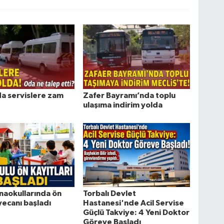
da servislere zam
Zafer Bayramı’nda toplu
ulaşıma indirim yolda
naokullarında ön
Torbalı Devlet
yecanı başladı
Hastanesi'nde Acil Servise
Güçlü Takviye: 4 Yeni Doktor
Göreve Başladı