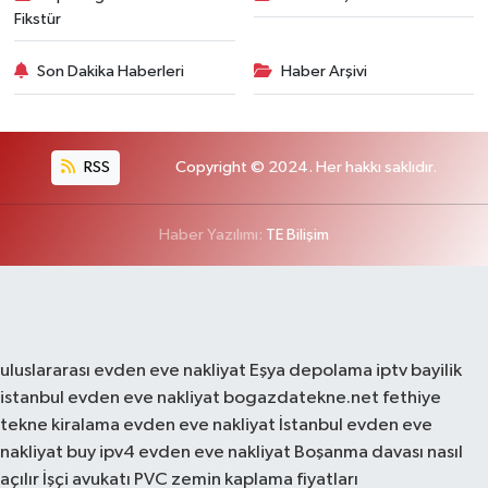
Fikstür
Son Dakika Haberleri
Haber Arşivi
RSS
Copyright © 2024. Her hakkı saklıdır.
Haber Yazılımı:
TE Bilişim
uluslararası evden eve nakliyat
Eşya depolama
iptv bayilik
istanbul evden eve nakliyat
bogazdatekne.net
fethiye
tekne kiralama
evden eve nakliyat
İstanbul evden eve
nakliyat
buy ipv4
evden eve nakliyat
Boşanma davası nasıl
açılır
İşçi avukatı
PVC zemin kaplama fiyatları