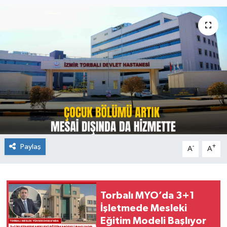
Paylaş
-
+
A
A
Torbalı MYO’da 3+1
İşletmede Mesleki
Eğitim Modeli Başlıyor