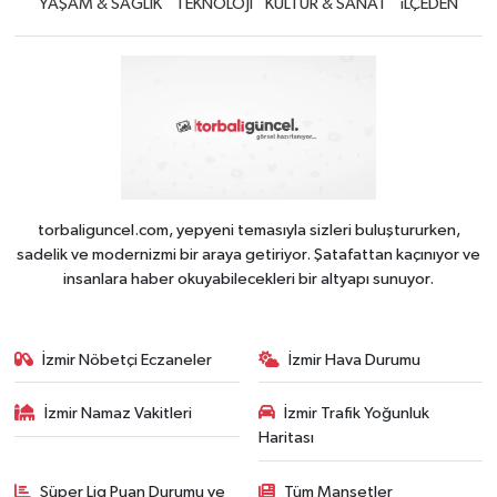
YAŞAM & SAĞLIK
TEKNOLOJİ
KÜLTÜR & SANAT
iLÇEDEN
torbaliguncel.com, yepyeni temasıyla sizleri buluştururken,
sadelik ve modernizmi bir araya getiriyor. Şatafattan kaçınıyor ve
insanlara haber okuyabilecekleri bir altyapı sunuyor.
İzmir Nöbetçi Eczaneler
İzmir Hava Durumu
İzmir Namaz Vakitleri
İzmir Trafik Yoğunluk
Haritası
Süper Lig Puan Durumu ve
Tüm Manşetler