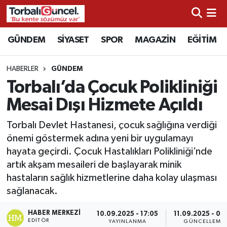
İzmir Nöbetçi Eczaneler
GÜNDEM
SİYASET
SPOR
MAGAZİN
EĞİTİM
İzmir Hava Durumu
HABERLER
GÜNDEM
Torbalı’da Çocuk Polikliniği
İzmir Namaz Vakitleri
Mesai Dışı Hizmete Açıldı
İzmir Trafik Yoğunluk Haritası
Torbalı Devlet Hastanesi, çocuk sağlığına verdiği
önemi göstermek adına yeni bir uygulamayı
Süper Lig Puan Durumu ve Fikstür
hayata geçirdi. Çocuk Hastalıkları Polikliniği’nde
artık akşam mesaileri de başlayarak minik
Tüm Manşetler
hastaların sağlık hizmetlerine daha kolay ulaşması
sağlanacak.
Son Dakika Haberleri
HABER MERKEZI
10.09.2025 - 17:05
11.09.2025 - 08
Haber Arşivi
EDITÖR
YAYINLANMA
GÜNCELLEME