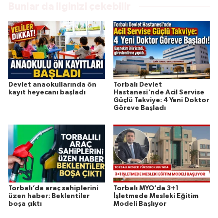
Bunlar da ilginizi çekebilir
Devlet anaokullarında ön
Torbalı Devlet
kayıt heyecanı başladı
Hastanesi'nde Acil Servise
Güçlü Takviye: 4 Yeni Doktor
Göreve Başladı
Torbalı’da araç sahiplerini
Torbalı MYO’da 3+1
üzen haber: Beklentiler
İşletmede Mesleki Eğitim
boşa çıktı
Modeli Başlıyor