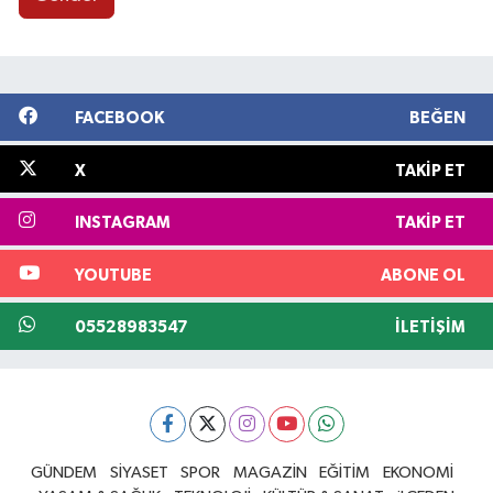
FACEBOOK
BEĞEN
X
TAKIP ET
INSTAGRAM
TAKIP ET
YOUTUBE
ABONE OL
05528983547
İLETIŞIM
GÜNDEM
SİYASET
SPOR
MAGAZİN
EĞİTİM
EKONOMİ