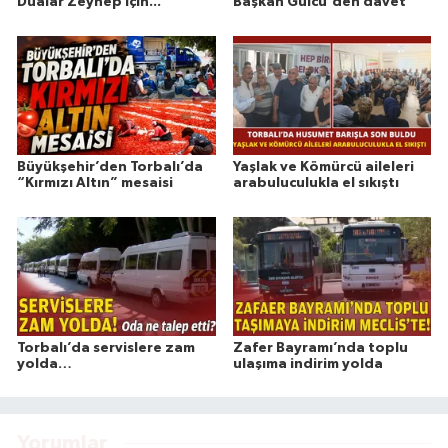
Dualar Zeynep İçin...
Başkan Gülcü'den davet
Büyükşehir’den Torbalı’da
Yaşlak ve Kömürcü aileleri
“Kırmızı Altın” mesaisi
arabuluculukla el sıkıştı
Torbalı’da servislere zam
Zafer Bayramı’nda toplu
yolda…
ulaşıma indirim yolda
Yorumlar