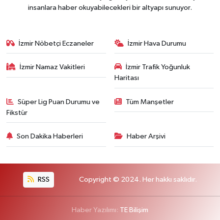
insanlara haber okuyabilecekleri bir altyapı sunuyor.
İzmir Nöbetçi Eczaneler
İzmir Hava Durumu
İzmir Namaz Vakitleri
İzmir Trafik Yoğunluk
Haritası
Süper Lig Puan Durumu ve
Tüm Manşetler
Fikstür
Son Dakika Haberleri
Haber Arşivi
RSS
Copyright © 2024. Her hakkı saklıdır.
Haber Yazılımı:
TE Bilişim