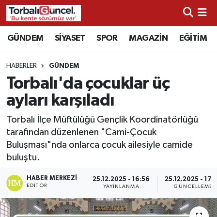
İzmir Nöbetçi Eczaneler
GÜNDEM
SİYASET
SPOR
MAGAZİN
EĞİTİM
İzmir Hava Durumu
HABERLER
GÜNDEM
Torbalı'da çocuklar üç
İzmir Namaz Vakitleri
ayları karşıladı
İzmir Trafik Yoğunluk Haritası
Torbalı İlçe Müftülüğü Gençlik Koordinatörlüğü
tarafından düzenlenen "Cami-Çocuk
Süper Lig Puan Durumu ve Fikstür
Buluşması"nda onlarca çocuk ailesiyle camide
buluştu.
Tüm Manşetler
HABER MERKEZI
25.12.2025 - 16:56
25.12.2025 - 17:
Son Dakika Haberleri
EDITÖR
YAYINLANMA
GÜNCELLEME
Haber Arşivi