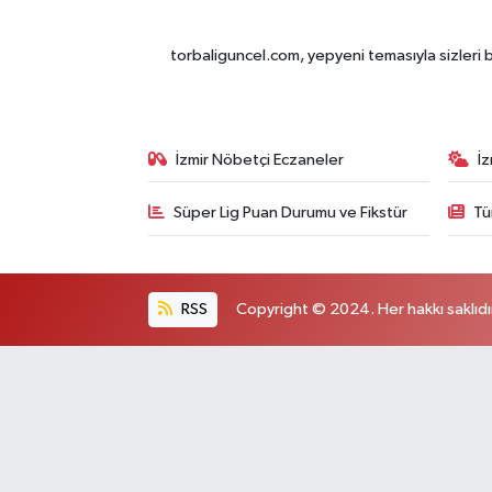
torbaliguncel.com, yepyeni temasıyla sizleri b
İzmir Nöbetçi Eczaneler
İ
Süper Lig Puan Durumu ve Fikstür
Tü
RSS
Copyright © 2024. Her hakkı saklıdı