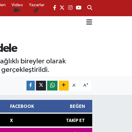
eri
Video
Yazarlar
dele
ğlıklı bireyler olarak
gerçekleştirildi.
-
+
A
A
FACEBOOK
BEĞEN
X
TAKIP ET