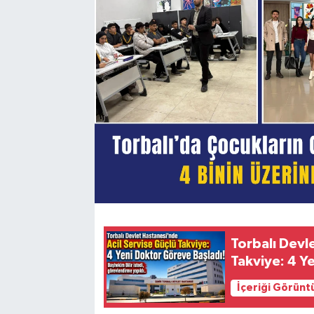
Torbalı Devl
Takviye: 4 Y
İçeriği Görünt