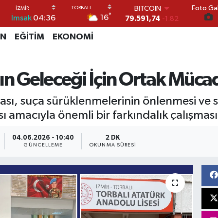
BITCOIN
Foto Gal
79.591,74
-1.82
°
16
İmsak
04:36
DOLAR
45,43620
0.02
İN
EĞİTİM
EKONOMİ
EURO
53,38690
0.19
STERLİN
ın Geleceği İçin Ortak Müca
61,60380
0.18
G.ALTIN
6862,09000
0.19
sı, suça sürüklenmelerinin önlenmesi ve sa
BİST100
 amacıyla önemli bir farkındalık çalışması 
14.598,00
0
04.06.2026 - 10:40
2 DK
GÜNCELLEME
OKUNMA SÜRESI