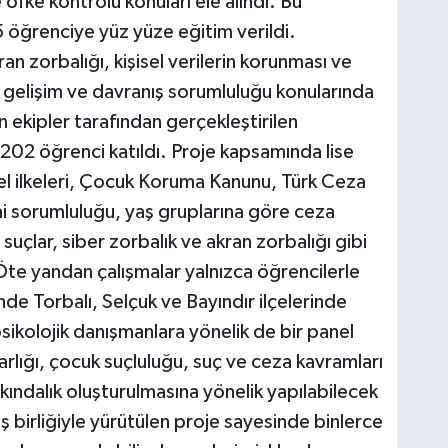
 öfke kontrolü konuları ele alındı. Bu
 öğrenciye yüz yüze eğitim verildi.
ran zorbalığı, kişisel verilerin korunması ve
el gelişim ve davranış sorumluluğu konularında
n ekipler tarafından gerçekleştirilen
202 öğrenci katıldı. Proje kapsamında lise
l ilkeleri, Çocuk Koruma Kanunu, Türk Ceza
 sorumluluğu, yaş gruplarına göre ceza
 suçlar, siber zorbalık ve akran zorbalığı gibi
. Öte yandan çalışmalar yalnızca öğrencilerle
nde Torbalı, Selçuk ve Bayındır ilçelerinde
kolojik danışmanlara yönelik de bir panel
lığı, çocuk suçluluğu, suç ve ceza kavramları
rkındalık oluşturulmasına yönelik yapılabilecek
 iş birliğiyle yürütülen proje sayesinde binlerce