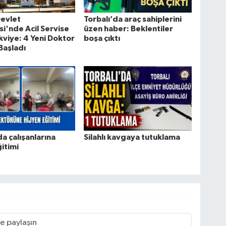
Devlet
Torbalı’da araç sahiplerini
i'nde Acil Servise
üzen haber: Beklentiler
kviye: 4 Yeni Doktor
boşa çıktı
Başladı
da çalışanlarına
Silahlı kavgaya tutuklama
ğitimi