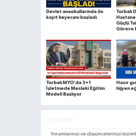
Devlet anaokullarında ön
Torbalı 
kayıt heyecanı başladı
Hastanes
Güçlü Ta
Göreve 
Torbalı MYO’da 3+1
Hazır gı
İşletmede Mesleki Eğitim
hijyen e
Modeli Başlıyor
Yorumlar