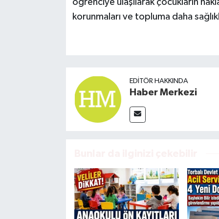
öğrenciye ulaşılarak çocukların hakl
korunmaları ve topluma daha sağlıklı
EDITÖR HAKKINDA
Haber Merkezi
Bunlar da ilginizi çekebilir