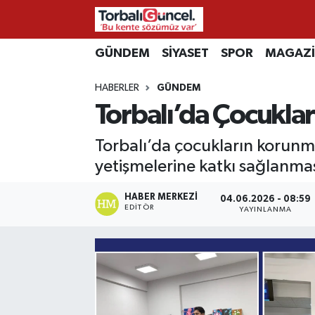
İzmir Nöbetçi Eczaneler
GÜNDEM
SİYASET
SPOR
MAGAZ
HABERLER
GÜNDEM
İzmir Hava Durumu
Torbalı’da Çocuklar
İzmir Namaz Vakitleri
Torbalı’da çocukların korunma
İzmir Trafik Yoğunluk Haritası
yetişmelerine katkı sağlanması
Süper Lig Puan Durumu ve Fikstür
HABER MERKEZI
04.06.2026 - 08:59
EDITÖR
YAYINLANMA
Tüm Manşetler
Son Dakika Haberleri
Haber Arşivi