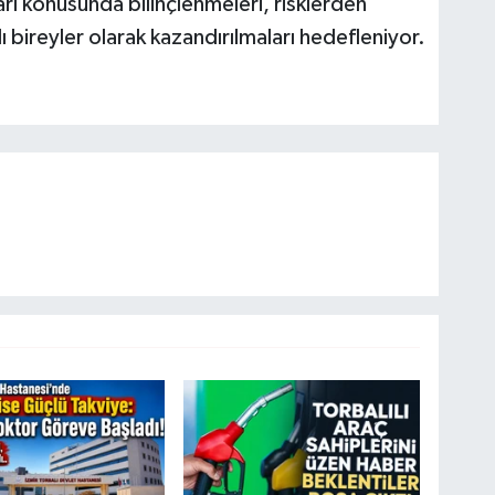
arı konusunda bilinçlenmeleri, risklerden
 bireyler olarak kazandırılmaları hedefleniyor.