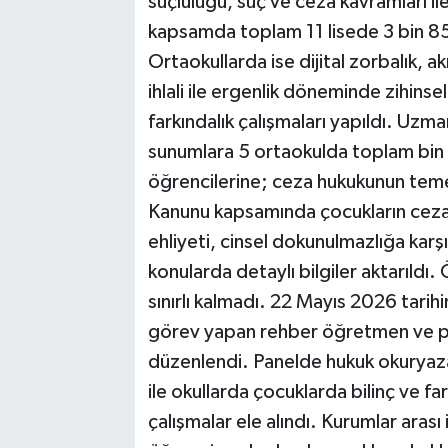
suçluluğu, suç ve ceza kavramları ile
kapsamda toplam 11 lisede 3 bin 85
Ortaokullarda ise dijital zorbalık, ak
ihlali ile ergenlik döneminde zihins
farkındalık çalışmaları yapıldı. Uzma
sunumlara 5 ortaokulda toplam bin 
öğrencilerine; ceza hukukunun teme
Kanunu kapsamında çocukların cezai
ehliyeti, cinsel dokunulmazlığa karşı
konularda detaylı bilgiler aktarıldı
sınırlı kalmadı. 22 Mayıs 2026 tarihi
görev yapan rehber öğretmen ve psi
düzenlendi. Panelde hukuk okuryazar
ile okullarda çocuklarda bilinç ve fa
çalışmalar ele alındı. Kurumlar arası