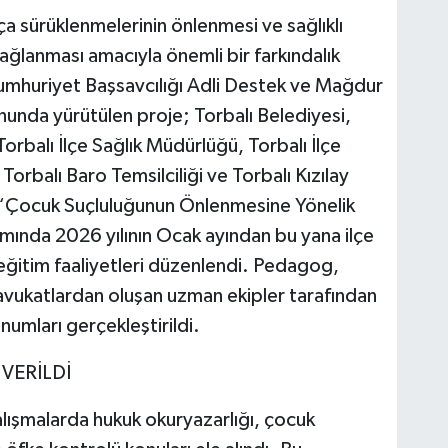
ça sürüklenmelerinin önlenmesi ve sağlıklı
sağlanması amacıyla önemli bir farkındalık
 Cumhuriyet Başsavcılığı Adli Destek ve Mağdur
nda yürütülen proje; Torbalı Belediyesi,
Torbalı İlçe Sağlık Müdürlüğü, Torbalı İlçe
rbalı Baro Temsilciliği ve Torbalı Kızılay
di. “Çocuk Suçluluğunun Önlenmesine Yönelik
amında 2026 yılının Ocak ayından bu yana ilçe
 eğitim faaliyetleri düzenlendi. Pedagog,
avukatlardan oluşan uzman ekipler tarafından
numları gerçekleştirildi.
VERİLDİ
alışmalarda hukuk okuryazarlığı, çocuk