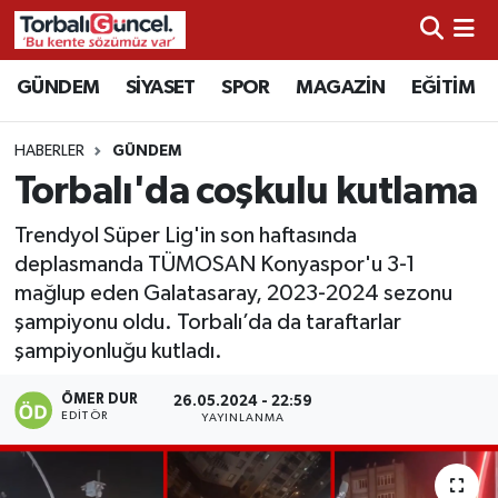
İzmir Nöbetçi Eczaneler
GÜNDEM
SİYASET
SPOR
MAGAZİN
EĞİTİM
İzmir Hava Durumu
HABERLER
GÜNDEM
Torbalı'da coşkulu kutlama
İzmir Namaz Vakitleri
Trendyol Süper Lig'in son haftasında
İzmir Trafik Yoğunluk Haritası
deplasmanda TÜMOSAN Konyaspor'u 3-1
mağlup eden Galatasaray, 2023-2024 sezonu
Süper Lig Puan Durumu ve Fikstür
şampiyonu oldu. Torbalı’da da taraftarlar
şampiyonluğu kutladı.
Tüm Manşetler
ÖMER DUR
26.05.2024 - 22:59
EDITÖR
YAYINLANMA
Son Dakika Haberleri
Haber Arşivi