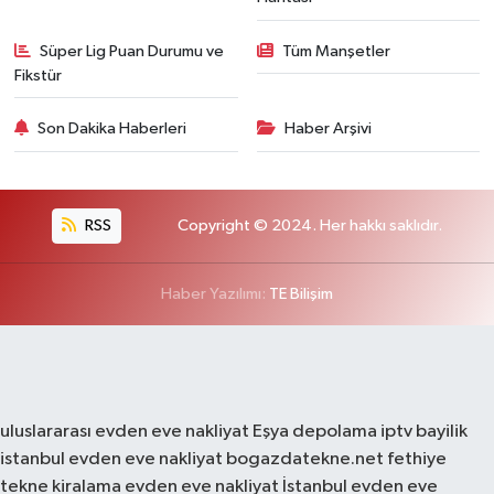
Süper Lig Puan Durumu ve
Tüm Manşetler
Fikstür
Son Dakika Haberleri
Haber Arşivi
RSS
Copyright © 2024. Her hakkı saklıdır.
Haber Yazılımı:
TE Bilişim
uluslararası evden eve nakliyat
Eşya depolama
iptv bayilik
istanbul evden eve nakliyat
bogazdatekne.net
fethiye
tekne kiralama
evden eve nakliyat
İstanbul evden eve