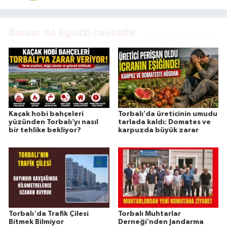
Bunlar da ilginizi çekebilir
Kaçak hobi bahçeleri
Torbalı’da üreticinin umudu
yüzünden Torbalı’yı nasıl
tarlada kaldı: Domates ve
bir tehlike bekliyor?
karpuzda büyük zarar
Torbalı'da Trafik Çilesi
Torbalı Muhtarlar
Bitmek Bilmiyor
Derneği’nden Jandarma