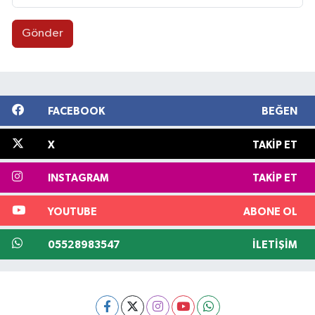
Gönder
FACEBOOK
BEĞEN
X
TAKIP ET
INSTAGRAM
TAKIP ET
YOUTUBE
ABONE OL
05528983547
İLETIŞIM