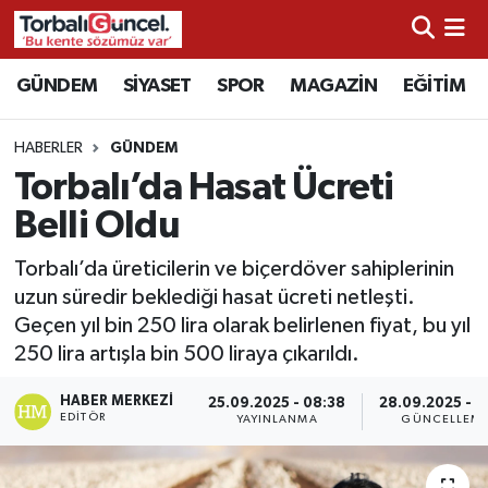
İzmir Nöbetçi Eczaneler
GÜNDEM
SİYASET
SPOR
MAGAZİN
EĞİTİM
İzmir Hava Durumu
HABERLER
GÜNDEM
Torbalı’da Hasat Ücreti
İzmir Namaz Vakitleri
Belli Oldu
İzmir Trafik Yoğunluk Haritası
Torbalı’da üreticilerin ve biçerdöver sahiplerinin
uzun süredir beklediği hasat ücreti netleşti.
Süper Lig Puan Durumu ve Fikstür
Geçen yıl bin 250 lira olarak belirlenen fiyat, bu yıl
250 lira artışla bin 500 liraya çıkarıldı.
Tüm Manşetler
HABER MERKEZI
25.09.2025 - 08:38
28.09.2025 - 1
Son Dakika Haberleri
EDITÖR
YAYINLANMA
GÜNCELLEM
Haber Arşivi