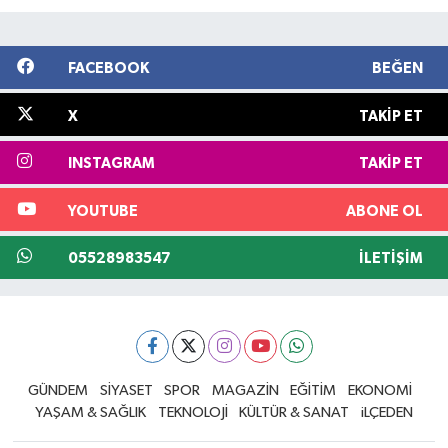
FACEBOOK
BEĞEN
X
TAKIP ET
INSTAGRAM
TAKIP ET
YOUTUBE
ABONE OL
05528983547
İLETIŞIM
GÜNDEM
SİYASET
SPOR
MAGAZİN
EĞİTİM
EKONOMİ
YAŞAM & SAĞLIK
TEKNOLOJİ
KÜLTÜR & SANAT
iLÇEDEN