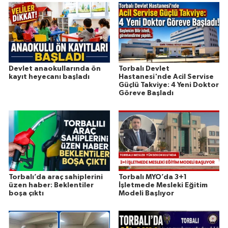
Devlet anaokullarında ön
Torbalı Devlet
kayıt heyecanı başladı
Hastanesi'nde Acil Servise
Güçlü Takviye: 4 Yeni Doktor
Göreve Başladı
Torbalı’da araç sahiplerini
Torbalı MYO’da 3+1
üzen haber: Beklentiler
İşletmede Mesleki Eğitim
boşa çıktı
Modeli Başlıyor