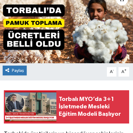
Paylaş
-
+
A
A
Torbalı MYO’da 3+1
İşletmede Mesleki
Eğitim Modeli Başlıyor