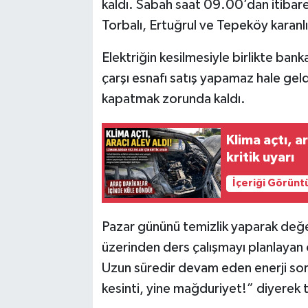
kaldı. Sabah saat 09.00’dan itibare
Torbalı, Ertuğrul ve Tepeköy karan
Elektriğin kesilmesiyle birlikte bank
çarşı esnafı satış yapamaz hale gel
kapatmak zorunda kaldı.
Klima açtı, a
kritik uyarı
İçeriği Görünt
Pazar gününü temizlik yaparak değe
üzerinden ders çalışmayı planlayan 
Uzun süredir devam eden enerji sorun
kesinti, yine mağduriyet!” diyerek te