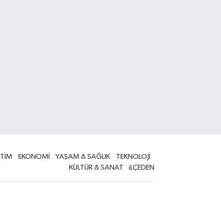
İTİM
EKONOMİ
YAŞAM & SAĞLIK
TEKNOLOJİ
KÜLTÜR & SANAT
iLÇEDEN