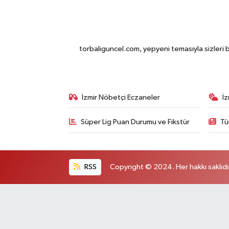
torbaliguncel.com, yepyeni temasıyla sizleri b
İzmir Nöbetçi Eczaneler
İ
Süper Lig Puan Durumu ve Fikstür
Tü
RSS
Copyright © 2024. Her hakkı saklıdı