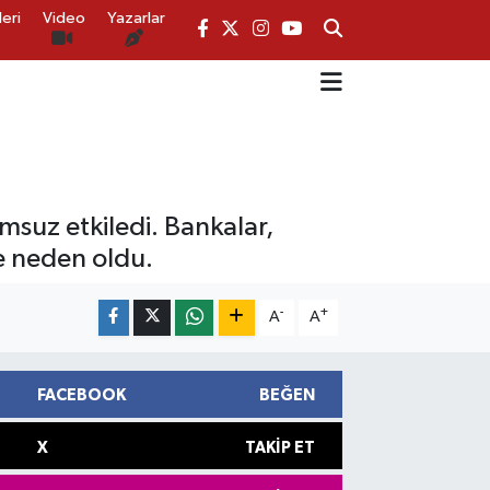
eri
Video
Yazarlar
umsuz etkiledi. Bankalar,
re neden oldu.
-
+
A
A
FACEBOOK
BEĞEN
X
TAKIP ET