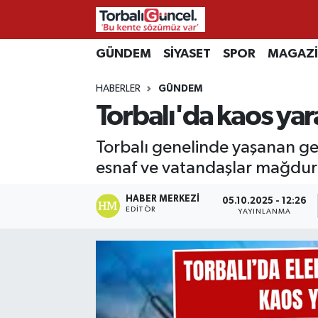
İzmir Nöbetçi Eczaneler
GÜNDEM
SİYASET
SPOR
MAGAZ
HABERLER
GÜNDEM
İzmir Hava Durumu
Torbalı'da kaos yara
İzmir Namaz Vakitleri
Torbalı genelinde yaşanan geni
İzmir Trafik Yoğunluk Haritası
esnaf ve vatandaşlar mağdur o
Süper Lig Puan Durumu ve Fikstür
HABER MERKEZI
05.10.2025 - 12:26
EDITÖR
YAYINLANMA
Tüm Manşetler
Son Dakika Haberleri
Haber Arşivi