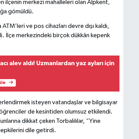
n ilçenin merkezi mahalleleri olan Alpkent,
lığa gömüldü.
a ATM’leri ve pos cihazları devre dışı kaldı,
di. İlçe merkezindeki birçok dükkân kepenk
racı alev aldı! Uzmanlardan yaz ayları için
üle
rlendirmek isteyen vatandaşlar ve bilgisayar
öğrenciler de kesintiden olumsuz etkilendi.
larına dikkat çeken Torbalılılar, “Yine
pkilerini dile getirdi.