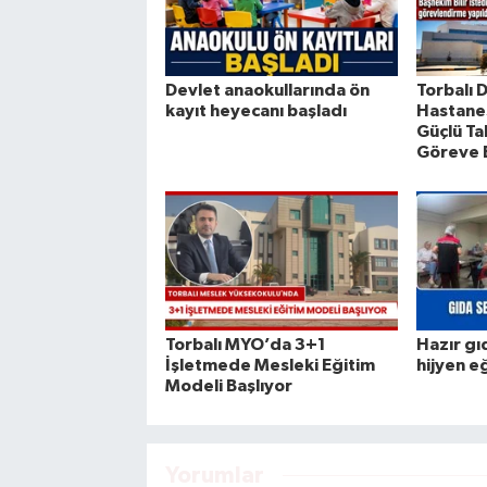
Devlet anaokullarında ön
Torbalı 
kayıt heyecanı başladı
Hastanes
Güçlü Ta
Göreve 
Torbalı MYO’da 3+1
Hazır gı
İşletmede Mesleki Eğitim
hijyen e
Modeli Başlıyor
Yorumlar