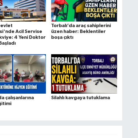
Devlet
Torbalı’da araç sahiplerini
i'nde Acil Servise
üzen haber: Beklentiler
kviye: 4 Yeni Doktor
boşa çıktı
Başladı
da çalışanlarına
Silahlı kavgaya tutuklama
ğitimi