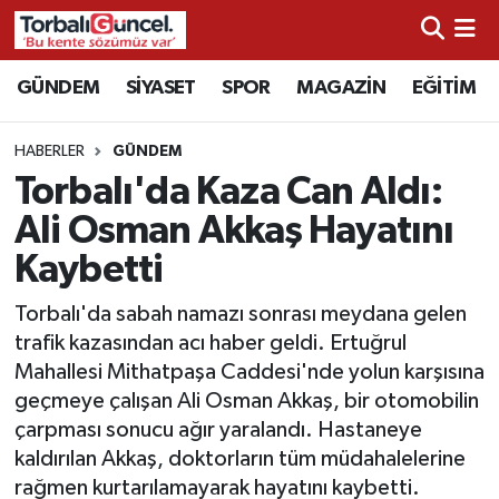
İzmir Nöbetçi Eczaneler
GÜNDEM
SİYASET
SPOR
MAGAZİN
EĞİTİM
İzmir Hava Durumu
HABERLER
GÜNDEM
Torbalı'da Kaza Can Aldı:
İzmir Namaz Vakitleri
Ali Osman Akkaş Hayatını
İzmir Trafik Yoğunluk Haritası
Kaybetti
Süper Lig Puan Durumu ve Fikstür
Torbalı'da sabah namazı sonrası meydana gelen
trafik kazasından acı haber geldi. Ertuğrul
Tüm Manşetler
Mahallesi Mithatpaşa Caddesi'nde yolun karşısına
geçmeye çalışan Ali Osman Akkaş, bir otomobilin
Son Dakika Haberleri
çarpması sonucu ağır yaralandı. Hastaneye
kaldırılan Akkaş, doktorların tüm müdahalelerine
Haber Arşivi
rağmen kurtarılamayarak hayatını kaybetti.