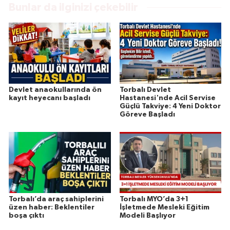
Bunlar da ilginizi çekebilir
Devlet anaokullarında ön
Torbalı Devlet
kayıt heyecanı başladı
Hastanesi'nde Acil Servise
Güçlü Takviye: 4 Yeni Doktor
Göreve Başladı
Torbalı’da araç sahiplerini
Torbalı MYO’da 3+1
üzen haber: Beklentiler
İşletmede Mesleki Eğitim
boşa çıktı
Modeli Başlıyor