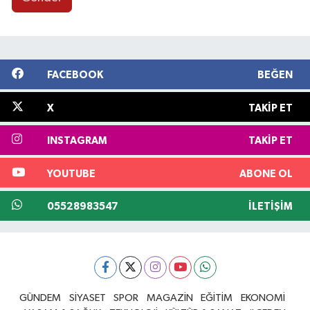
FACEBOOK
BEĞEN
X
TAKIP ET
INSTAGRAM
TAKIP ET
YOUTUBE
ABONE OL
05528983547
İLETIŞIM
GÜNDEM
SİYASET
SPOR
MAGAZİN
EĞİTİM
EKONOMİ