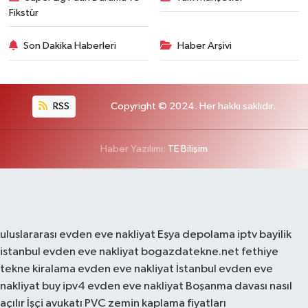
Fikstür
Son Dakika Haberleri
Haber Arşivi
RSS
Copyright © 2024. Her hakkı saklıdır.
Haber Yazılımı:
TE Bilişim
uluslararası evden eve nakliyat
Eşya depolama
iptv bayilik
istanbul evden eve nakliyat
bogazdatekne.net
fethiye
tekne kiralama
evden eve nakliyat
İstanbul evden eve
nakliyat
buy ipv4
evden eve nakliyat
Boşanma davası nasıl
açılır
İşçi avukatı
PVC zemin kaplama fiyatları