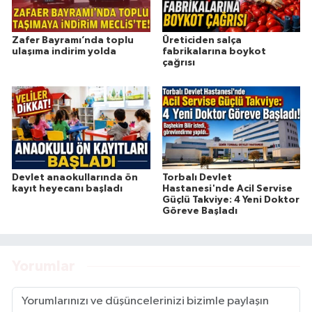
Zafer Bayramı’nda toplu
Üreticiden salça
ulaşıma indirim yolda
fabrikalarına boykot
çağrısı
Devlet anaokullarında ön
Torbalı Devlet
kayıt heyecanı başladı
Hastanesi'nde Acil Servise
Güçlü Takviye: 4 Yeni Doktor
Göreve Başladı
Yorumlar