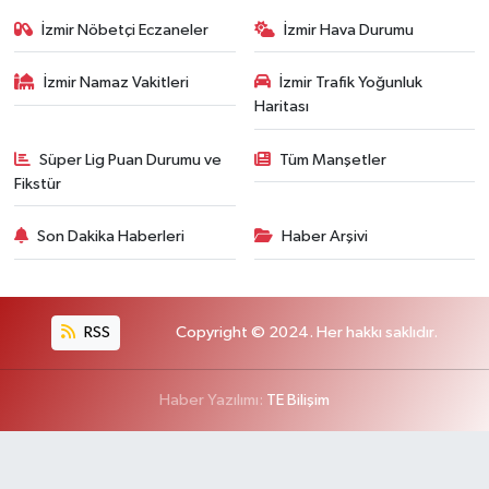
İzmir Nöbetçi Eczaneler
İzmir Hava Durumu
İzmir Namaz Vakitleri
İzmir Trafik Yoğunluk
Haritası
Süper Lig Puan Durumu ve
Tüm Manşetler
Fikstür
Son Dakika Haberleri
Haber Arşivi
RSS
Copyright © 2024. Her hakkı saklıdır.
Haber Yazılımı:
TE Bilişim