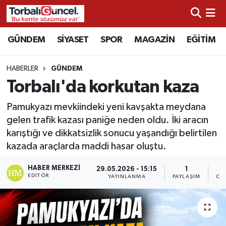
İzmir Nöbetçi Eczaneler
GÜNDEM
SİYASET
SPOR
MAGAZİN
EĞİTİM
İzmir Hava Durumu
HABERLER
GÜNDEM
Torbalı'da korkutan kaza
İzmir Namaz Vakitleri
Pamukyazı mevkiindeki yeni kavşakta meydana
İzmir Trafik Yoğunluk Haritası
gelen trafik kazası paniğe neden oldu. İki aracın
karıştığı ve dikkatsizlik sonucu yaşandığı belirtilen
Süper Lig Puan Durumu ve Fikstür
kazada araçlarda maddi hasar oluştu.
Tüm Manşetler
HABER MERKEZI
29.05.2026 - 15:15
1
EDITÖR
YAYINLANMA
PAYLAŞIM
OK
Son Dakika Haberleri
Haber Arşivi