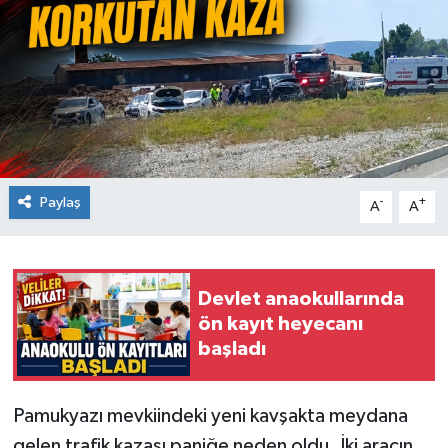
Paylaş
-
+
A
A
Devlet anaokullarında
ön kayıt heyecanı
başladı
Pamukyazı mevkiindeki yeni kavşakta meydana
gelen trafik kazası paniğe neden oldu. İki aracın