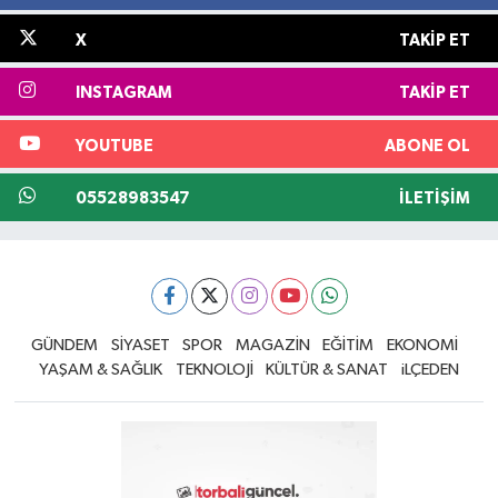
X
TAKIP ET
INSTAGRAM
TAKIP ET
YOUTUBE
ABONE OL
05528983547
İLETIŞIM
GÜNDEM
SİYASET
SPOR
MAGAZİN
EĞİTİM
EKONOMİ
YAŞAM & SAĞLIK
TEKNOLOJİ
KÜLTÜR & SANAT
iLÇEDEN