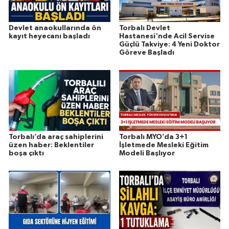
Devlet anaokullarında ön
Torbalı Devlet
kayıt heyecanı başladı
Hastanesi'nde Acil Servise
Güçlü Takviye: 4 Yeni Doktor
Göreve Başladı
Torbalı’da araç sahiplerini
Torbalı MYO’da 3+1
üzen haber: Beklentiler
İşletmede Mesleki Eğitim
boşa çıktı
Modeli Başlıyor