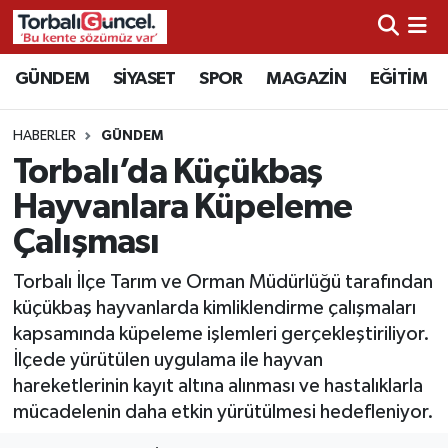
İzmir Nöbetçi Eczaneler
GÜNDEM
SİYASET
SPOR
MAGAZİN
EĞİTİM
İzmir Hava Durumu
HABERLER
GÜNDEM
Torbalı’da Küçükbaş
İzmir Namaz Vakitleri
Hayvanlara Küpeleme
İzmir Trafik Yoğunluk Haritası
Çalışması
Süper Lig Puan Durumu ve Fikstür
Torbalı İlçe Tarım ve Orman Müdürlüğü tarafından
küçükbaş hayvanlarda kimliklendirme çalışmaları
Tüm Manşetler
kapsamında küpeleme işlemleri gerçekleştiriliyor.
İlçede yürütülen uygulama ile hayvan
Son Dakika Haberleri
hareketlerinin kayıt altına alınması ve hastalıklarla
mücadelenin daha etkin yürütülmesi hedefleniyor.
Haber Arşivi