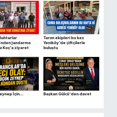
Muhtarlar
Tarım ekipleri bu kez
’nden Jandarma
Yeniköy’de çiftçilerle
 Koç’a ziyaret
buluştu
eynep İçin...
Başkan Gülcü'den davet