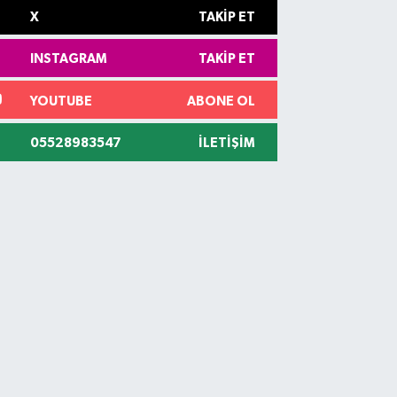
X
TAKIP ET
INSTAGRAM
TAKIP ET
YOUTUBE
ABONE OL
05528983547
İLETIŞIM