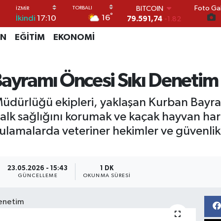
BITCOIN
Foto Gal
79.591,74
-1.82
°
16
İkindi
17:10
DOLAR
45,43620
0.02
İN
EĞİTİM
EKONOMİ
EURO
53,38690
0.19
STERLİN
Bayramı Öncesi Sıkı Denetim
61,60380
0.18
G.ALTIN
6862,09000
0.19
 Müdürlüğü ekipleri, yaklaşan Kurban Bay
BİST100
Halk sağlığını korumak ve kaçak hayvan ha
14.598,00
0
gulamalarda veteriner hekimler ve güvenlik
23.05.2026 - 15:43
1 DK
GÜNCELLEME
OKUNMA SÜRESI