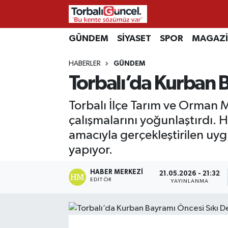
İzmir Nöbetçi Eczaneler
GÜNDEM
SİYASET
SPOR
MAGAZ
HABERLER
GÜNDEM
İzmir Hava Durumu
Torbalı’da Kurban 
İzmir Namaz Vakitleri
Torbalı İlçe Tarım ve Orman
İzmir Trafik Yoğunluk Haritası
çalışmalarını yoğunlaştırdı. 
amacıyla gerçekleştirilen uy
Süper Lig Puan Durumu ve Fikstür
yapıyor.
Tüm Manşetler
HABER MERKEZI
21.05.2026 - 21:32
EDITÖR
YAYINLANMA
Son Dakika Haberleri
Haber Arşivi