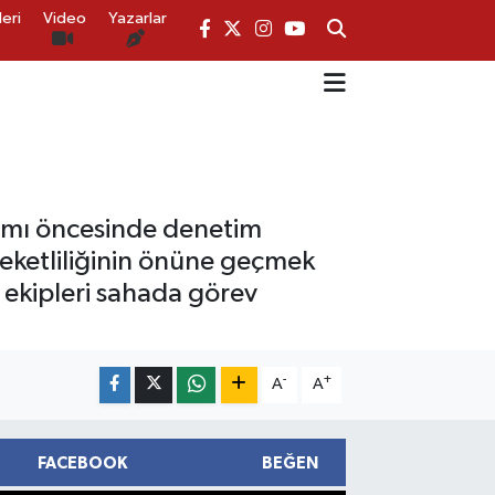
eri
Video
Yazarlar
ramı öncesinde denetim
reketliliğinin önüne geçmek
 ekipleri sahada görev
-
+
A
A
FACEBOOK
BEĞEN