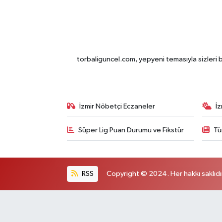
torbaliguncel.com, yepyeni temasıyla sizleri b
İzmir Nöbetçi Eczaneler
İ
Süper Lig Puan Durumu ve Fikstür
Tü
RSS
Copyright © 2024. Her hakkı saklıdı