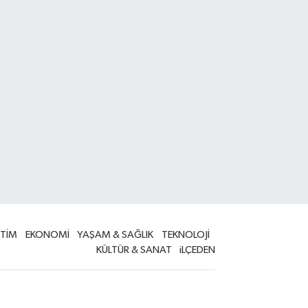
İTİM
EKONOMİ
YAŞAM & SAĞLIK
TEKNOLOJİ
KÜLTÜR & SANAT
iLÇEDEN