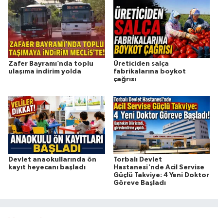
Zafer Bayramı’nda toplu
Üreticiden salça
ulaşıma indirim yolda
fabrikalarına boykot
çağrısı
Devlet anaokullarında ön
Torbalı Devlet
kayıt heyecanı başladı
Hastanesi'nde Acil Servise
Güçlü Takviye: 4 Yeni Doktor
Göreve Başladı