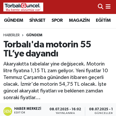
İzmir Nöbetçi Eczaneler
GÜNDEM
SİYASET
SPOR
MAGAZİN
EĞİTİM
İzmir Hava Durumu
HABERLER
GÜNDEM
Torbalı'da motorin 55
İzmir Namaz Vakitleri
TL’ye dayandı
İzmir Trafik Yoğunluk Haritası
Akaryakıtta tabelalar yine değişecek. Motorin
litre fiyatına 1,15 TL zam geliyor. Yeni fiyatlar 10
Süper Lig Puan Durumu ve Fikstür
Temmuz Çarşamba gününden itibaren geçerli
olacak. İzmir'de motorin 54,75 TL olacak. İşte
Tüm Manşetler
güncel akaryakıt fiyatları ve beklenen zamdan
sonraki fiyatlar...
Son Dakika Haberleri
HABER MERKEZI
08.07.2025 - 16:02
08.07.2025 - 16
Haber Arşivi
EDITÖR
YAYINLANMA
GÜNCELLEME