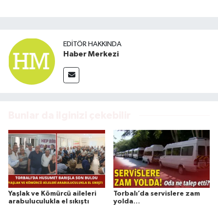
EDITÖR HAKKINDA
Haber Merkezi
Bunlar da ilginizi çekebilir
Yaşlak ve Kömürcü aileleri
Torbalı’da servislere zam
arabuluculukla el sıkıştı
yolda…