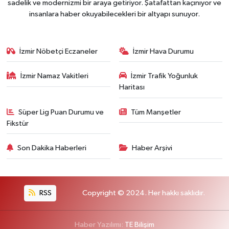
sadelik ve modernizmi bir araya getiriyor. Şatafattan kaçınıyor ve
insanlara haber okuyabilecekleri bir altyapı sunuyor.
İzmir Nöbetçi Eczaneler
İzmir Hava Durumu
İzmir Namaz Vakitleri
İzmir Trafik Yoğunluk
Haritası
Süper Lig Puan Durumu ve
Tüm Manşetler
Fikstür
Son Dakika Haberleri
Haber Arşivi
RSS
Copyright © 2024. Her hakkı saklıdır.
Haber Yazılımı:
TE Bilişim