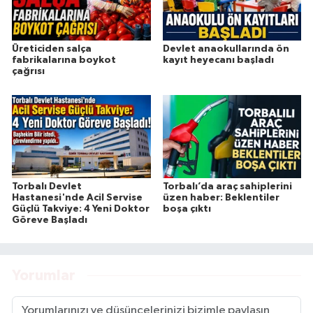
Üreticiden salça
Devlet anaokullarında ön
fabrikalarına boykot
kayıt heyecanı başladı
çağrısı
Torbalı Devlet
Torbalı’da araç sahiplerini
Hastanesi'nde Acil Servise
üzen haber: Beklentiler
Güçlü Takviye: 4 Yeni Doktor
boşa çıktı
Göreve Başladı
Yorumlar