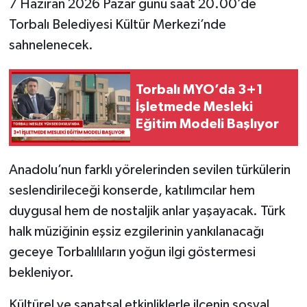
7 Haziran 2026 Pazar günü saat 20.00’de
Torbalı Belediyesi Kültür Merkezi’nde
sahnelenecek.
Torbalı MYO’da 3+1
İşletmede Mesleki
Eğitim Modeli Başlıyor
Anadolu’nun farklı yörelerinden sevilen türkülerin
seslendirileceği konserde, katılımcılar hem
duygusal hem de nostaljik anlar yaşayacak. Türk
halk müziğinin eşsiz ezgilerinin yankılanacağı
geceye Torbalılıların yoğun ilgi göstermesi
bekleniyor.
Kültürel ve sanatsal etkinliklerle ilçenin sosyal