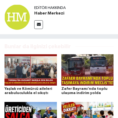
EDITÖR HAKKINDA
Haber Merkezi
Bunlar da ilginizi çekebilir
Yaşlak ve Kömürcü aileleri
Zafer Bayramı’nda toplu
arabuluculukla el sıkıştı
ulaşıma indirim yolda