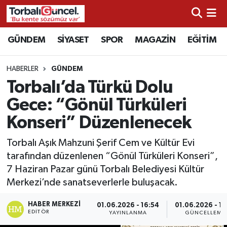
İzmir Nöbetçi Eczaneler
GÜNDEM
SİYASET
SPOR
MAGAZİN
EĞİTİM
İzmir Hava Durumu
HABERLER
GÜNDEM
Torbalı’da Türkü Dolu
İzmir Namaz Vakitleri
Gece: “Gönül Türküleri
İzmir Trafik Yoğunluk Haritası
Konseri” Düzenlenecek
Süper Lig Puan Durumu ve Fikstür
Torbalı Aşık Mahzuni Şerif Cem ve Kültür Evi
tarafından düzenlenen “Gönül Türküleri Konseri”,
Tüm Manşetler
7 Haziran Pazar günü Torbalı Belediyesi Kültür
Merkezi’nde sanatseverlerle buluşacak.
Son Dakika Haberleri
HABER MERKEZI
01.06.2026 - 16:54
01.06.2026 - 17
EDITÖR
YAYINLANMA
GÜNCELLEME
Haber Arşivi