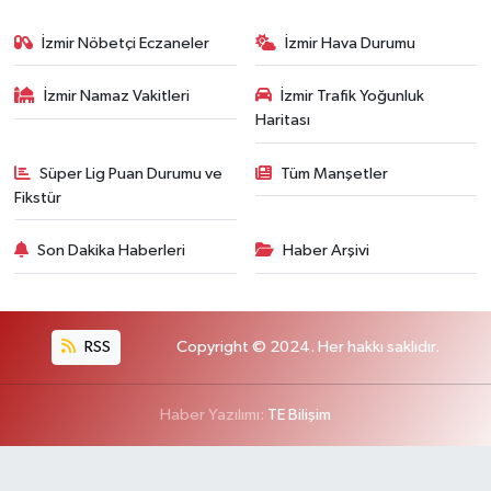
İzmir Nöbetçi Eczaneler
İzmir Hava Durumu
İzmir Namaz Vakitleri
İzmir Trafik Yoğunluk
Haritası
Süper Lig Puan Durumu ve
Tüm Manşetler
Fikstür
Son Dakika Haberleri
Haber Arşivi
RSS
Copyright © 2024. Her hakkı saklıdır.
Haber Yazılımı:
TE Bilişim