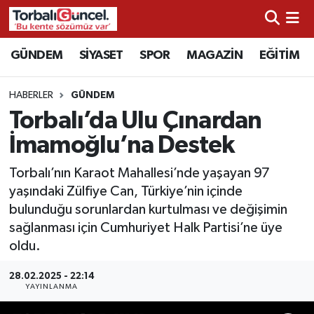
İzmir Nöbetçi Eczaneler
GÜNDEM
SİYASET
SPOR
MAGAZİN
EĞİTİM
İzmir Hava Durumu
HABERLER
GÜNDEM
Torbalı’da Ulu Çınardan
İzmir Namaz Vakitleri
İmamoğlu’na Destek
İzmir Trafik Yoğunluk Haritası
Torbalı’nın Karaot Mahallesi’nde yaşayan 97
yaşındaki Zülfiye Can, Türkiye’nin içinde
Süper Lig Puan Durumu ve Fikstür
bulunduğu sorunlardan kurtulması ve değişimin
sağlanması için Cumhuriyet Halk Partisi’ne üye
Tüm Manşetler
oldu.
Son Dakika Haberleri
28.02.2025 - 22:14
YAYINLANMA
Haber Arşivi