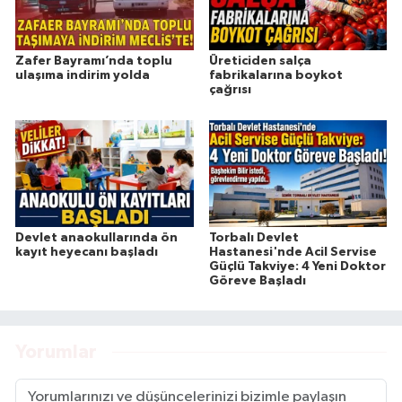
Zafer Bayramı’nda toplu
Üreticiden salça
ulaşıma indirim yolda
fabrikalarına boykot
çağrısı
Devlet anaokullarında ön
Torbalı Devlet
kayıt heyecanı başladı
Hastanesi'nde Acil Servise
Güçlü Takviye: 4 Yeni Doktor
Göreve Başladı
Yorumlar