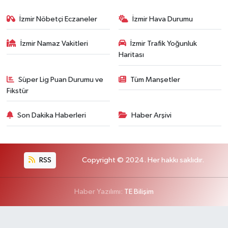
İzmir Nöbetçi Eczaneler
İzmir Hava Durumu
İzmir Namaz Vakitleri
İzmir Trafik Yoğunluk
Haritası
Süper Lig Puan Durumu ve
Tüm Manşetler
Fikstür
Son Dakika Haberleri
Haber Arşivi
RSS
Copyright © 2024. Her hakkı saklıdır.
Haber Yazılımı:
TE Bilişim