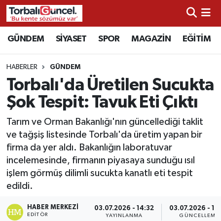
İzmir Nöbetçi Eczaneler
GÜNDEM
SİYASET
SPOR
MAGAZİN
EĞİTİM
İzmir Hava Durumu
HABERLER
GÜNDEM
Torbalı'da Üretilen Sucukta
İzmir Namaz Vakitleri
Şok Tespit: Tavuk Eti Çıktı
İzmir Trafik Yoğunluk Haritası
Tarım ve Orman Bakanlığı'nın güncellediği taklit
ve tağşiş listesinde Torbalı'da üretim yapan bir
Süper Lig Puan Durumu ve Fikstür
firma da yer aldı. Bakanlığın laboratuvar
incelemesinde, firmanın piyasaya sunduğu ısıl
Tüm Manşetler
işlem görmüş dilimli sucukta kanatlı eti tespit
edildi.
Son Dakika Haberleri
HABER MERKEZI
03.07.2026 - 14:32
03.07.2026 - 17
Haber Arşivi
EDITÖR
YAYINLANMA
GÜNCELLEME