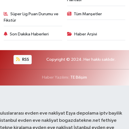
Süper Lig Puan Durumu ve
Tüm Manşetler
Fikstür
Son Dakika Haberleri
Haber Arşivi
RSS
Copyright © 2024. Her hakkı saklıdır.
Haber Yazılımı:
TE Bilişim
uluslararası evden eve nakliyat
Eşya depolama
iptv bayilik
istanbul evden eve nakliyat
bogazdatekne.net
fethiye
tekne kiralama
evden eve nakliyat
İstanbul evden eve