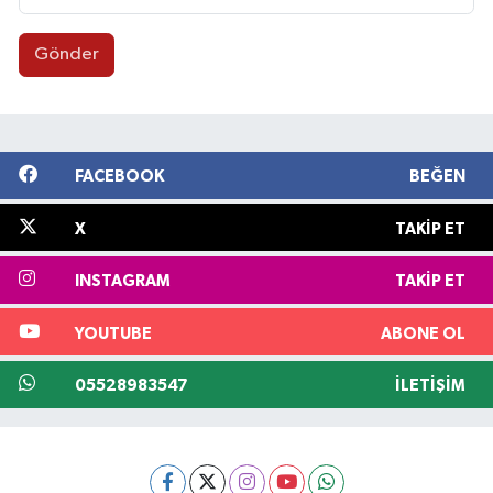
Gönder
FACEBOOK
BEĞEN
X
TAKIP ET
INSTAGRAM
TAKIP ET
YOUTUBE
ABONE OL
05528983547
İLETIŞIM