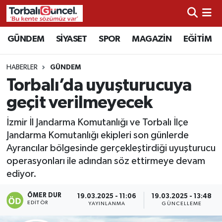
İzmir Nöbetçi Eczaneler
GÜNDEM
SİYASET
SPOR
MAGAZİN
EĞİTİM
İzmir Hava Durumu
HABERLER
GÜNDEM
Torbalı’da uyuşturucuya
İzmir Namaz Vakitleri
geçit verilmeyecek
İzmir Trafik Yoğunluk Haritası
İzmir İl Jandarma Komutanlığı ve Torbalı İlçe
Jandarma Komutanlığı ekipleri son günlerde
Süper Lig Puan Durumu ve Fikstür
Ayrancılar bölgesinde gerçekleştirdiği uyuşturucu
operasyonları ile adından söz ettirmeye devam
Tüm Manşetler
ediyor.
Son Dakika Haberleri
ÖMER DUR
19.03.2025 - 11:06
19.03.2025 - 13:48
EDITÖR
YAYINLANMA
GÜNCELLEME
Haber Arşivi