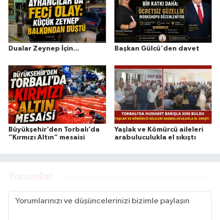
Dualar Zeynep İçin...
Başkan Gülcü'den davet
Büyükşehir’den Torbalı’da
Yaşlak ve Kömürcü aileleri
“Kırmızı Altın” mesaisi
arabuluculukla el sıkıştı
Yorumlar