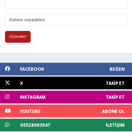
Gönder
FACEBOOK
BEĞEN
X
TAKIP ET
INSTAGRAM
TAKIP ET
YOUTUBE
ABONE OL
05528983547
İLETIŞIM