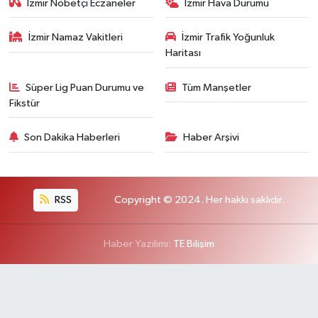
İzmir Nöbetçi Eczaneler
İzmir Hava Durumu
İzmir Namaz Vakitleri
İzmir Trafik Yoğunluk
Haritası
Süper Lig Puan Durumu ve
Tüm Manşetler
Fikstür
Son Dakika Haberleri
Haber Arşivi
RSS
Copyright © 2024. Her hakkı saklıdır.
Haber Yazılımı:
TE Bilişim