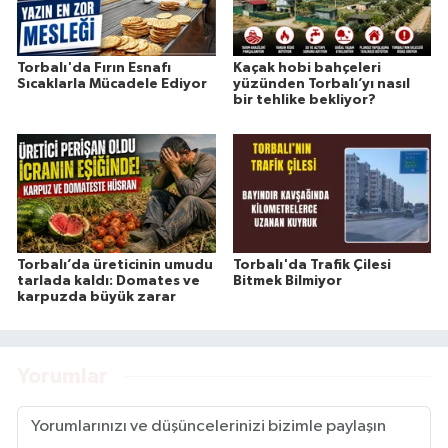
Torbalı'da Fırın Esnafı
Kaçak hobi bahçeleri
Sıcaklarla Mücadele Ediyor
yüzünden Torbalı’yı nasıl
bir tehlike bekliyor?
Torbalı’da üreticinin umudu
Torbalı'da Trafik Çilesi
tarlada kaldı: Domates ve
Bitmek Bilmiyor
karpuzda büyük zarar
Yorumlar