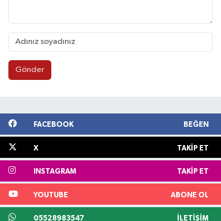
Gönder
FACEBOOK
BEĞEN
X
TAKIP ET
INSTAGRAM
TAKIP ET
YOUTUBE
ABONE OL
05528983547
İLETIŞIM