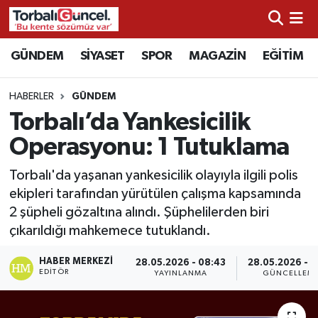
İzmir Nöbetçi Eczaneler
GÜNDEM
SİYASET
SPOR
MAGAZİN
EĞİTİM
İzmir Hava Durumu
HABERLER
GÜNDEM
Torbalı’da Yankesicilik
İzmir Namaz Vakitleri
Operasyonu: 1 Tutuklama
İzmir Trafik Yoğunluk Haritası
Torbalı'da yaşanan yankesicilik olayıyla ilgili polis
ekipleri tarafından yürütülen çalışma kapsamında
Süper Lig Puan Durumu ve Fikstür
2 şüpheli gözaltına alındı. Şüphelilerden biri
çıkarıldığı mahkemece tutuklandı.
Tüm Manşetler
HABER MERKEZI
28.05.2026 - 08:43
28.05.2026 - 1
Son Dakika Haberleri
EDITÖR
YAYINLANMA
GÜNCELLEM
Haber Arşivi