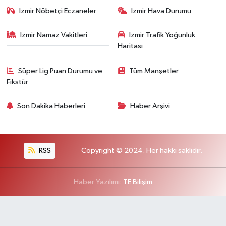
İzmir Nöbetçi Eczaneler
İzmir Hava Durumu
İzmir Namaz Vakitleri
İzmir Trafik Yoğunluk
Haritası
Süper Lig Puan Durumu ve
Tüm Manşetler
Fikstür
Son Dakika Haberleri
Haber Arşivi
RSS
Copyright © 2024. Her hakkı saklıdır.
Haber Yazılımı:
TE Bilişim