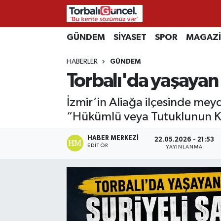
İzmir Nöbetçi Eczaneler
GÜNDEM
SİYASET
SPOR
MAGAZ
HABERLER
GÜNDEM
İzmir Hava Durumu
Torbalı'da yaşayan
İzmir Namaz Vakitleri
İzmir’in Aliağa ilçesinde meyd
İzmir Trafik Yoğunluk Haritası
“Hükümlü veya Tutuklunun Kaç
Süper Lig Puan Durumu ve Fikstür
HABER MERKEZI
22.05.2026 - 21:53
EDITÖR
YAYINLANMA
Tüm Manşetler
Son Dakika Haberleri
Haber Arşivi