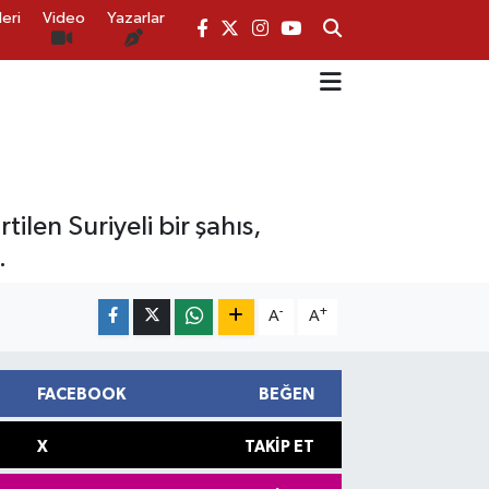
eri
Video
Yazarlar
ilen Suriyeli bir şahıs,
.
-
+
A
A
FACEBOOK
BEĞEN
X
TAKIP ET