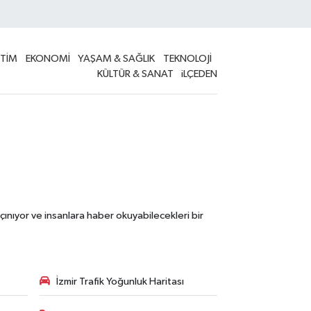
İTİM
EKONOMİ
YAŞAM & SAĞLIK
TEKNOLOJİ
KÜLTÜR & SANAT
iLÇEDEN
çınıyor ve insanlara haber okuyabilecekleri bir
İzmir Trafik Yoğunluk Haritası