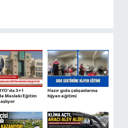
 MYO’da 3+1
Hazır gıda çalışanlarına
e Mesleki Eğitim
hijyen eğitimi
aşlıyor