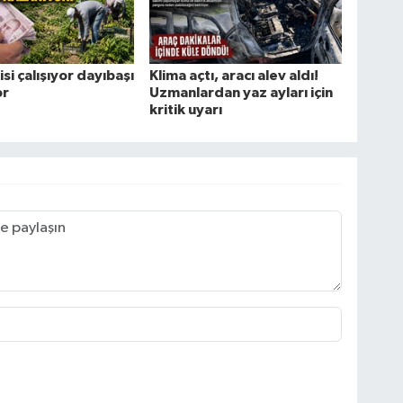
isi çalışıyor dayıbaşı
Klima açtı, aracı alev aldı!
or
Uzmanlardan yaz ayları için
kritik uyarı