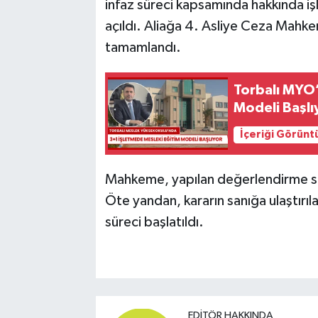
infaz süreci kapsamında hakkında işl
açıldı. Aliağa 4. Asliye Ceza Mahk
tamamlandı.
Torbalı MYO
Modeli Başlı
İçeriği Görünt
Mahkeme, yapılan değerlendirme so
Öte yandan, kararın sanığa ulaştırıl
süreci başlatıldı.
EDITÖR HAKKINDA