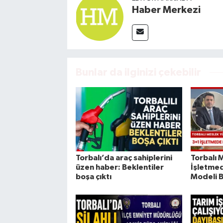
Haber Merkezi
Bunlar da ilginizi çekebilir
Torbalı’da araç sahiplerini
Torbalı
üzen haber: Beklentiler
İşletmed
boşa çıktı
Modeli B