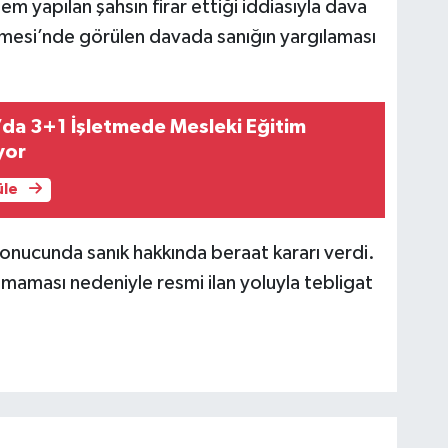
em yapılan şahsın firar ettiği iddiasıyla dava
emesi’nde görülen davada sanığın yargılaması
’da 3+1 İşletmede Mesleki Eğitim
yor
üle
nucunda sanık hakkında beraat kararı verdi.
amaması nedeniyle resmi ilan yoluyla tebligat