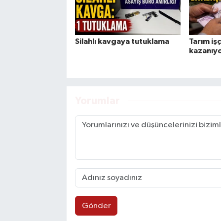
Silahlı kavgaya tutuklama
Tarım işç
kazanıy
Yorumlar
Gönder