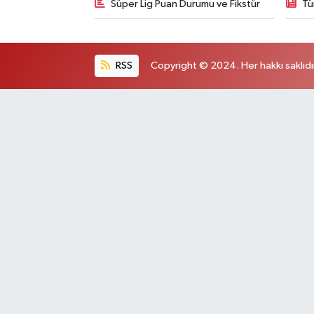
Süper Lig Puan Durumu ve Fikstür
Tü
RSS
Copyright © 2024. Her hakkı saklıdı