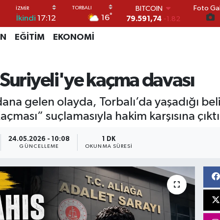
79.591,74
-1.82
Foto Gal
DOLAR
°
16
İkindi
17:12
45,43620
0.02
EURO
İN
EĞİTİM
EKONOMİ
53,38690
0.19
STERLİN
61,60380
0.18
G.ALTIN
 Suriyeli'ye kaçma davası
6862,09000
0.19
BİST100
ana gelen olayda, Torbalı’da yaşadığı belirt
14.598,00
0
ması” suçlamasıyla hakim karşısına çıktı
24.05.2026 - 10:08
1 DK
GÜNCELLEME
OKUNMA SÜRESI