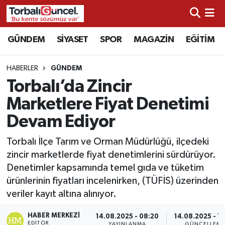
İzmir Nöbetçi Eczaneler
GÜNDEM
SİYASET
SPOR
MAGAZİN
EĞİTİM
İzmir Hava Durumu
HABERLER
GÜNDEM
Torbalı’da Zincir
İzmir Namaz Vakitleri
Marketlere Fiyat Denetimi
İzmir Trafik Yoğunluk Haritası
Devam Ediyor
Süper Lig Puan Durumu ve Fikstür
Torbalı İlçe Tarım ve Orman Müdürlüğü, ilçedeki
zincir marketlerde fiyat denetimlerini sürdürüyor.
Tüm Manşetler
Denetimler kapsamında temel gıda ve tüketim
ürünlerinin fiyatları incelenirken, (TÜFİS) üzerinden
Son Dakika Haberleri
veriler kayıt altına alınıyor.
HABER MERKEZI
Haber Arşivi
14.08.2025 - 08:20
14.08.2025 - 1
EDITÖR
YAYINLANMA
GÜNCELLEM