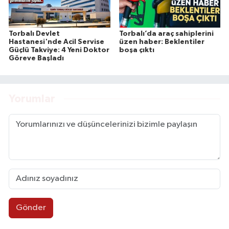
Torbalı Devlet
Torbalı’da araç sahiplerini
Hastanesi'nde Acil Servise
üzen haber: Beklentiler
Güçlü Takviye: 4 Yeni Doktor
boşa çıktı
Göreve Başladı
Yorumlar
Gönder