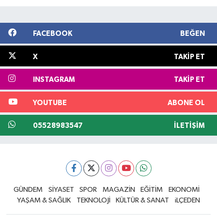
FACEBOOK
BEĞEN
X
TAKIP ET
INSTAGRAM
TAKIP ET
YOUTUBE
ABONE OL
05528983547
İLETIŞIM
GÜNDEM
SİYASET
SPOR
MAGAZİN
EĞİTİM
EKONOMİ
YAŞAM & SAĞLIK
TEKNOLOJİ
KÜLTÜR & SANAT
iLÇEDEN