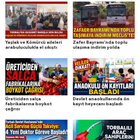
Yaşlak ve Kömürcü aileleri
Zafer Bayramı’nda toplu
arabuluculukla el sıkıştı
ulaşıma indirim yolda
Üreticiden salça
Devlet anaokullarında ön
fabrikalarına boykot
kayıt heyecanı başladı
çağrısı