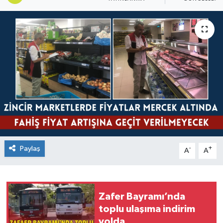
Paylaş
-
+
A
A
Zafer Bayramı’nda
toplu ulaşıma indirim
yolda