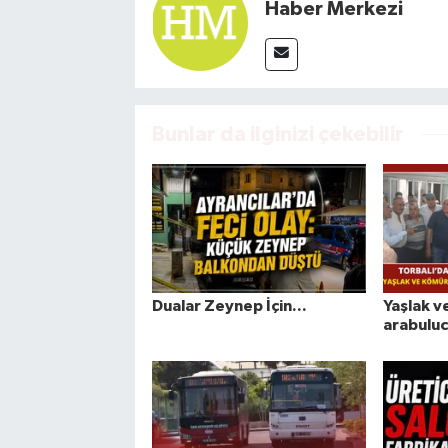
Haber Merkezi
Bunlar da ilginizi çekebilir
Dualar Zeynep İçin...
Yaşlak v
arabulucu