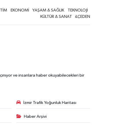
İTİM
EKONOMİ
YAŞAM & SAĞLIK
TEKNOLOJİ
KÜLTÜR & SANAT
iLÇEDEN
çınıyor ve insanlara haber okuyabilecekleri bir
İzmir Trafik Yoğunluk Haritası
Haber Arşivi