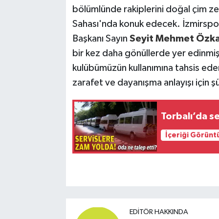
bölümlünde rakiplerini doğal çim ze
Sahası'nda konuk edecek. İzmirspor
Başkanı Sayın
Seyit Mehmet Özk
bir kez daha gönüllerde yer edinmişt
kulübümüzün kullanımına tahsis ede
zarafet ve dayanışma anlayışı için şü
Torbalı’da s
İçeriği Görünt
EDITÖR HAKKINDA