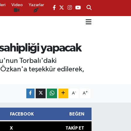
eri
Video
Yazarlar
v sahipliği yapacak
du'nun Torbalı'daki
 Özkan'a teşekkür edilerek,
-
+
A
A
FACEBOOK
BEĞEN
X
TAKIP ET