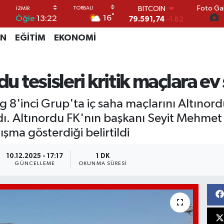
79.591,74
-1.82
Foto Gal
DOLAR
°
16
Öğle
13:22
45,43620
0.02
EURO
İN
EĞİTİM
EKONOMİ
53,38690
0.19
STERLİN
61,60380
0.18
du tesisleri kritik maçlara e
G.ALTIN
6862,09000
0.19
BİST100
g 8'inci Grup'ta iç saha maçlarını Altınor
14.598,00
0
ldı. Altınordu FK'nın başkanı Seyit Mehmet
şma gösterdiği belirtildi
10.12.2025 - 17:17
1 DK
GÜNCELLEME
OKUNMA SÜRESI