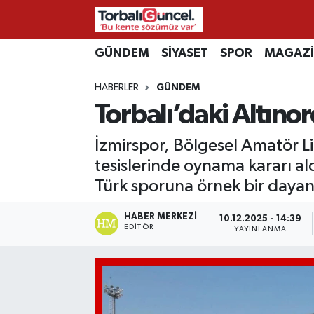
İzmir Nöbetçi Eczaneler
GÜNDEM
SİYASET
SPOR
MAGAZ
HABERLER
GÜNDEM
İzmir Hava Durumu
Torbalı’daki Altınor
İzmir Namaz Vakitleri
İzmirspor, Bölgesel Amatör Li
İzmir Trafik Yoğunluk Haritası
tesislerinde oynama kararı a
Türk sporuna örnek bir dayanı
Süper Lig Puan Durumu ve Fikstür
HABER MERKEZI
10.12.2025 - 14:39
EDITÖR
YAYINLANMA
Tüm Manşetler
Son Dakika Haberleri
Haber Arşivi