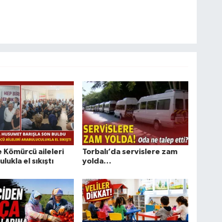
e Kömürcü aileleri
Torbalı’da servislere zam
lukla el sıkıştı
yolda…