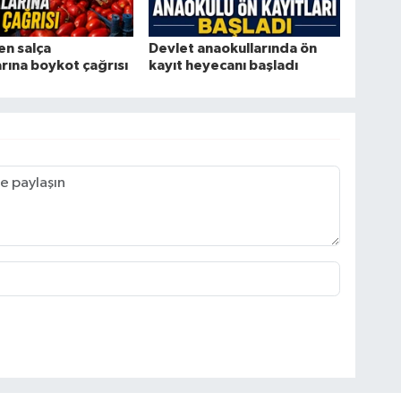
en salça
Devlet anaokullarında ön
arına boykot çağrısı
kayıt heyecanı başladı