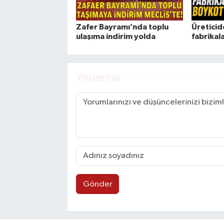
Zafer Bayramı’nda toplu
Üreticid
ulaşıma indirim yolda
fabrikal
Yorumlar
Gönder