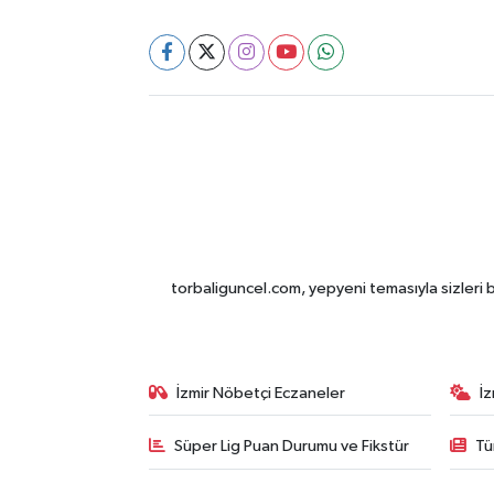
torbaliguncel.com, yepyeni temasıyla sizleri b
İzmir Nöbetçi Eczaneler
İ
Süper Lig Puan Durumu ve Fikstür
Tü