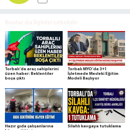
Bunlar da ilginizi çekebilir
Torbalı’da araç sahiplerini
Torbalı MYO’da 3+1
üzen haber: Beklentiler
İşletmede Mesleki Eğitim
boşa çıktı
Modeli Başlıyor
Hazır gıda çalışanlarına
Silahlı kavgaya tutuklama