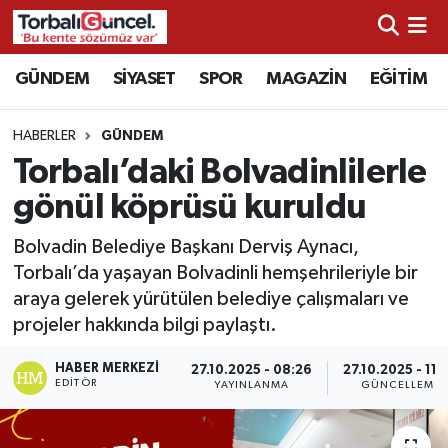
İzmir Nöbetçi Eczaneler
GÜNDEM
SİYASET
SPOR
MAGAZİN
EĞİTİM
İzmir Hava Durumu
HABERLER
GÜNDEM
Torbalı’daki Bolvadinlilerle
İzmir Namaz Vakitleri
gönül köprüsü kuruldu
İzmir Trafik Yoğunluk Haritası
Bolvadin Belediye Başkanı Derviş Aynacı,
Torbalı’da yaşayan Bolvadinli hemşehrileriyle bir
Süper Lig Puan Durumu ve Fikstür
araya gelerek yürütülen belediye çalışmaları ve
projeler hakkında bilgi paylaştı.
Tüm Manşetler
HABER MERKEZI
27.10.2025 - 08:26
27.10.2025 - 11:
Son Dakika Haberleri
EDITÖR
YAYINLANMA
GÜNCELLEME
Haber Arşivi