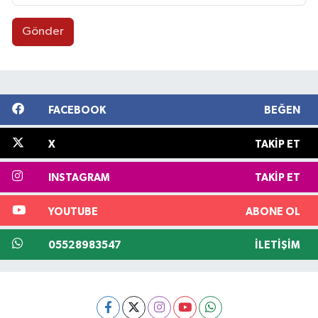
Gönder
FACEBOOK
BEĞEN
X
TAKIP ET
INSTAGRAM
TAKIP ET
YOUTUBE
ABONE OL
05528983547
İLETIŞIM