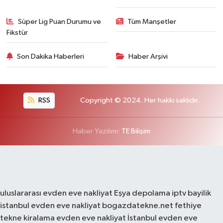
Süper Lig Puan Durumu ve
Tüm Manşetler
Fikstür
Son Dakika Haberleri
Haber Arşivi
RSS
Copyright © 2024. Her hakkı saklıdır.
Haber Yazılımı:
TE Bilişim
uluslararası evden eve nakliyat
Eşya depolama
iptv bayilik
istanbul evden eve nakliyat
bogazdatekne.net
fethiye
tekne kiralama
evden eve nakliyat
İstanbul evden eve