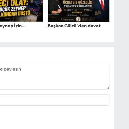
eynep İçin...
Başkan Gülcü'den davet