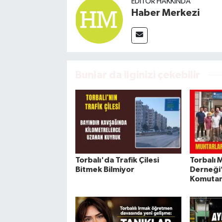
EDITÖR HAKKINDA
Haber Merkezi
Bunlar da ilginizi çekebilir
Torbalı'da Trafik Çilesi
Torbalı 
Bitmek Bilmiyor
Derneği
Komutanı