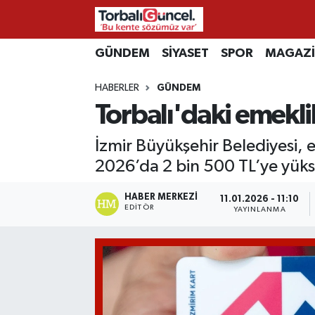
İzmir Nöbetçi Eczaneler
GÜNDEM
SİYASET
SPOR
MAGAZ
HABERLER
GÜNDEM
İzmir Hava Durumu
Torbalı'daki emekli
İzmir Namaz Vakitleri
İzmir Büyükşehir Belediyesi, e
İzmir Trafik Yoğunluk Haritası
2026’da 2 bin 500 TL’ye yükse
Süper Lig Puan Durumu ve Fikstür
HABER MERKEZI
11.01.2026 - 11:10
EDITÖR
YAYINLANMA
Tüm Manşetler
Son Dakika Haberleri
Haber Arşivi