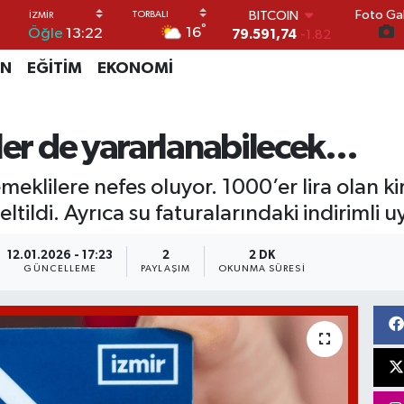
Foto Gal
DOLAR
°
16
Öğle
13:22
45,43620
0.02
EURO
İN
EĞİTİM
EKONOMİ
53,38690
0.19
STERLİN
61,60380
0.18
G.ALTIN
ler de yararlanabilecek...
6862,09000
0.19
BİST100
meklilere nefes oluyor. 1000’er lira olan k
14.598,00
0
BITCOIN
ltildi. Ayrıca su faturalarındaki indiriml
79.591,74
-1.82
12.01.2026 - 17:23
2
2 DK
GÜNCELLEME
PAYLAŞIM
OKUNMA SÜRESI