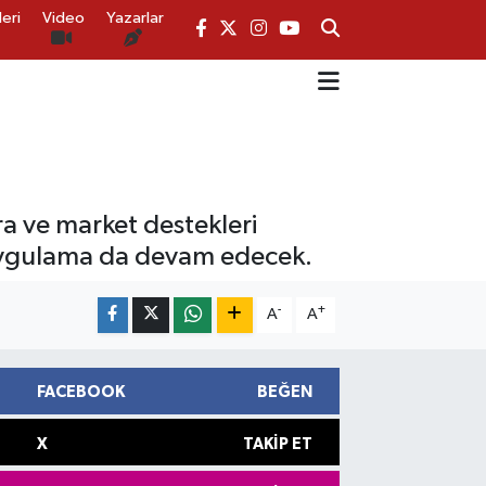
eri
Video
Yazarlar
ira ve market destekleri
i uygulama da devam edecek.
-
+
A
A
FACEBOOK
BEĞEN
X
TAKIP ET