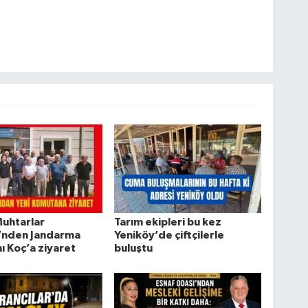
Muhtarlar
Tarım ekipleri bu kez
’nden Jandarma
Yeniköy’de çiftçilerle
 Koç’a ziyaret
buluştu