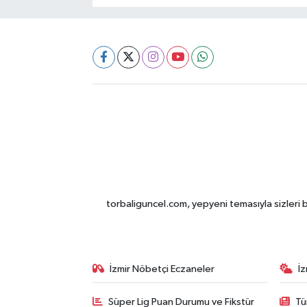
torbaliguncel.com, yepyeni temasıyla sizleri b
İzmir Nöbetçi Eczaneler
İ
Süper Lig Puan Durumu ve Fikstür
Tü