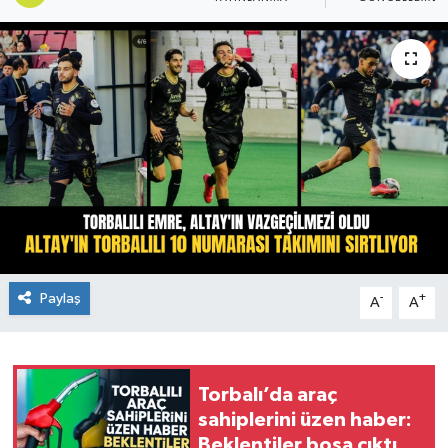
Paylaş
-
+
A
A
Torbalı’da araç
sahiplerini üzen haber:
Beklentiler boşa çıktı