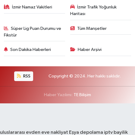
İzmir Namaz Vakitleri
İzmir Trafik Yoğunluk
Haritası
Süper Lig Puan Durumu ve
Tüm Manşetler
Fikstür
Son Dakika Haberleri
Haber Arşivi
RSS
Copyright © 2024. Her hakkı saklıdır.
Haber Yazılımı:
TE Bilişim
uluslararası evden eve nakliyat
Eşya depolama
iptv bayilik