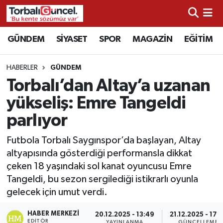
İzmir Nöbetçi Eczaneler
GÜNDEM
SİYASET
SPOR
MAGAZİN
EĞİTİM
İzmir Hava Durumu
HABERLER
GÜNDEM
Torbalı’dan Altay’a uzanan
İzmir Namaz Vakitleri
yükseliş: Emre Tangeldi
İzmir Trafik Yoğunluk Haritası
parlıyor
Süper Lig Puan Durumu ve Fikstür
Futbola Torbalı Saygınspor’da başlayan, Altay
altyapısında gösterdiği performansla dikkat
Tüm Manşetler
çeken 18 yaşındaki sol kanat oyuncusu Emre
Tangeldi, bu sezon sergilediği istikrarlı oyunla
Son Dakika Haberleri
gelecek için umut verdi.
HABER MERKEZI
Haber Arşivi
20.12.2025 - 13:49
21.12.2025 - 17:
EDITÖR
YAYINLANMA
GÜNCELLEME