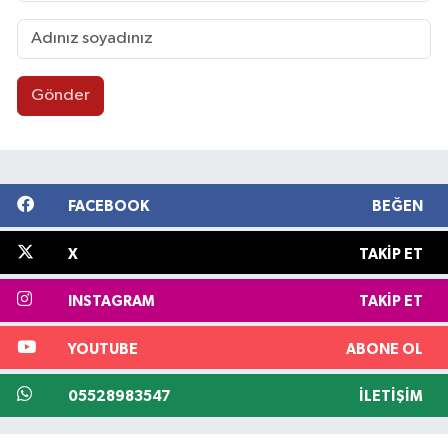
Gönder
FACEBOOK
BEĞEN
X
TAKIP ET
INSTAGRAM
TAKIP ET
YOUTUBE
ABONE OL
05528983547
İLETIŞIM