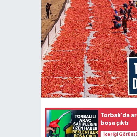
Torbalı’da ar
boşa çıktı
İçeriği Görünt