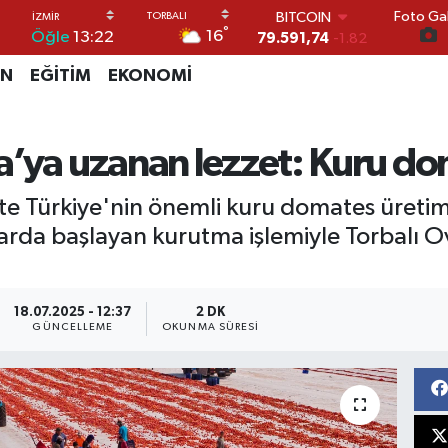
Foto Gal
DOLAR
°
16
Öğle
13:22
45,43620
0.02
EURO
İN
EĞİTİM
EKONOMİ
53,38690
0.19
STERLİN
61,60380
0.18
G.ALTIN
’ya uzanan lezzet: Kuru dom
6862,09000
0.19
BİST100
ikte Türkiye'nin önemli kuru domates üreti
14.598,00
0
BITCOIN
alarda başlayan kurutma işlemiyle Torbalı O
79.591,74
-1.82
18.07.2025 - 12:37
2 DK
GÜNCELLEME
OKUNMA SÜRESI