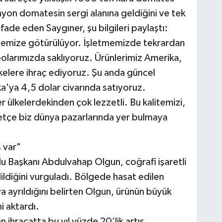
myon domatesin sergi alanına geldiğini ve tek
ifade eden Saygıner, şu bilgileri paylaştı:
emize götürülüyor. İşletmemizde tekrardan
olarımızda saklıyoruz. Ürünlerimiz Amerika,
lkelere ihraç ediyoruz. Şu anda güncel
ka'ya 4,5 dolar civarında satıyoruz.
ülkelerdekinden çok lezzetli. Bu kalitemizi,
tçe biz dünya pazarlarında yer bulmaya
ş var"
u Başkanı Abdulvahap Olgun, coğrafi işaretli
ldiğini vurguladı. Bölgede hasat edilen
 ayrıldığını belirten Olgun, ürünün büyük
i aktardı.
n ihracatta bu yıl yüzde 20’lik artış