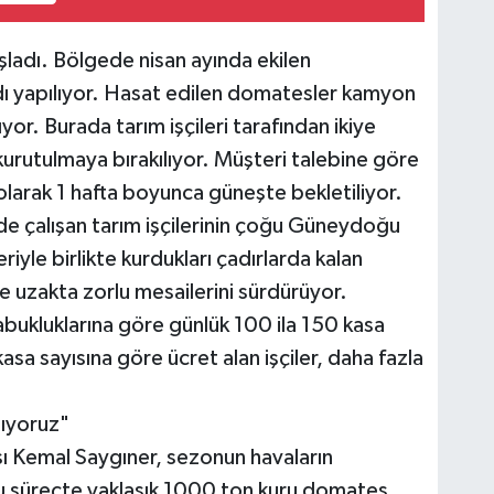
ladı. Bölgede nisan ayında ekilen
 yapılıyor. Hasat edilen domatesler kamyon
ıyor. Burada tarım işçileri tarafından ikiye
kurutulmaya bırakılıyor. Müşteri talebine göre
olarak 1 hafta boyunca güneşte bekletiliyor.
de çalışan tarım işçilerinin çoğu Güneydoğu
iyle birlikte kurdukları çadırlarda kalan
re uzakta zorlu mesailerini sürdürüyor.
çabukluklarına göre günlük 100 ila 150 kasa
sa sayısına göre ücret alan işçiler, daha fazla
tıyoruz"
sı Kemal Saygıner, sezonun havaların
 bu süreçte yaklaşık 1000 ton kuru domates