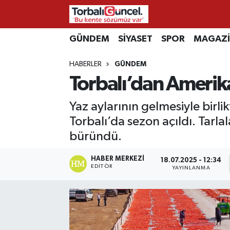
İzmir Nöbetçi Eczaneler
GÜNDEM
SİYASET
SPOR
MAGAZ
HABERLER
GÜNDEM
İzmir Hava Durumu
Torbalı’dan Amerika
İzmir Namaz Vakitleri
Yaz aylarının gelmesiyle birl
İzmir Trafik Yoğunluk Haritası
Torbalı’da sezon açıldı. Tarl
büründü.
Süper Lig Puan Durumu ve Fikstür
HABER MERKEZI
18.07.2025 - 12:34
EDITÖR
YAYINLANMA
Tüm Manşetler
Son Dakika Haberleri
Haber Arşivi