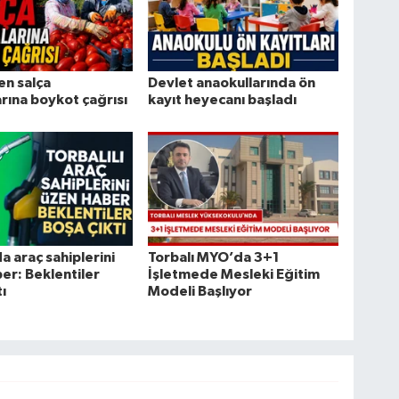
en salça
Devlet anaokullarında ön
arına boykot çağrısı
kayıt heyecanı başladı
a araç sahiplerini
Torbalı MYO’da 3+1
er: Beklentiler
İşletmede Mesleki Eğitim
ı
Modeli Başlıyor