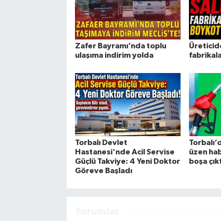
Zafer Bayramı’nda toplu
Üreticid
ulaşıma indirim yolda
fabrikal
Torbalı Devlet
Torbalı’d
Hastanesi'nde Acil Servise
üzen hab
Güçlü Takviye: 4 Yeni Doktor
boşa çıkt
Göreve Başladı
Yorumlar