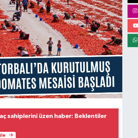
aç sahiplerini üzen haber: Beklentiler
üle