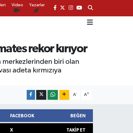
eri
Video
Yazarlar
ates rekor kırıyor
m merkezlerinden biri olan
vası adeta kırmızıya
-
+
A
A
FACEBOOK
BEĞEN
X
TAKIP ET