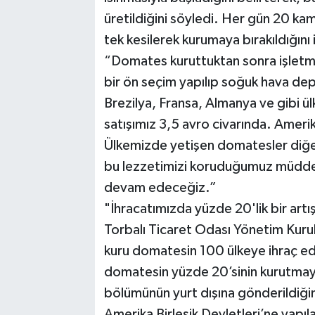
üretildiğini söyledi. Her gün 20 ka
tek kesilerek kurumaya bırakıldığını 
“Domates kuruttuktan sonra işletm
bir ön seçim yapılıp soğuk hava dep
Brezilya, Fransa, Almanya ve gibi ü
satışımız 3,5 avro civarında. Ameri
Ülkemizde yetişen domatesler diğer 
bu lezzetimizi koruduğumuz müdde
devam edeceğiz.”
"İhracatımızda yüzde 20'lik bir artı
Torbalı Ticaret Odası Yönetim Kurul
kuru domatesin 100 ülkeye ihraç edi
domatesin yüzde 20’sinin kurutmaya
bölümünün yurt dışına gönderildiğin
Amerika Birleşik Devletleri’ne yapıla