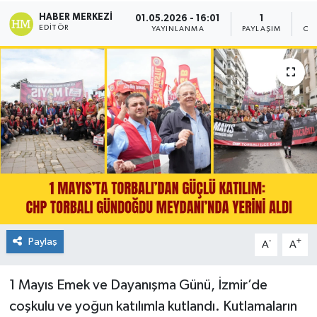
HABER MERKEZI
01.05.2026 - 16:01
1
EDITÖR
YAYINLANMA
PAYLAŞIM
OK
Paylaş
-
+
A
A
1 Mayıs Emek ve Dayanışma Günü, İzmir’de
coşkulu ve yoğun katılımla kutlandı. Kutlamaların