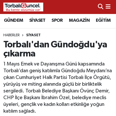
İzmir Nöbetçi Eczaneler
GÜNDEM
SİYASET
SPOR
MAGAZİN
EĞİTİM
İzmir Hava Durumu
HABERLER
SİYASET
Torbalı'dan Gündoğdu'ya
İzmir Namaz Vakitleri
çıkarma
İzmir Trafik Yoğunluk Haritası
1 Mayıs Emek ve Dayanışma Günü kapsamında
Torbalı’dan geniş katılımla Gündoğdu Meydanı’na
Süper Lig Puan Durumu ve Fikstür
çıkan Cumhuriyet Halk Partisi Torbalı İlçe Örgütü,
yürüyüş ve miting alanında güçlü bir birliktelik
Tüm Manşetler
sergiledi. Torbalı Belediye Başkanı Övünç Demir,
CHP İlçe Başkanı İbrahim Özel, belediye meclis
Son Dakika Haberleri
üyeleri, gençlik ve kadın kolları etkinliğe yoğun
katılım sağladı.
Haber Arşivi