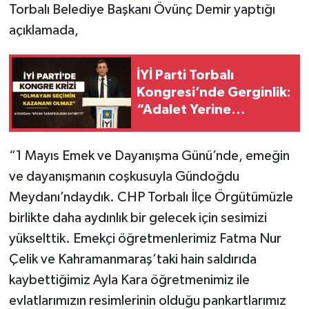
Torbalı Belediye Başkanı Övünç Demir yaptığı
açıklamada,
İYİ Parti Torbalı
Kongresi’nde Gerginlik:
“Adalet Yerine
Getirilmedi”
“1 Mayıs Emek ve Dayanışma Günü’nde, emeğin
ve dayanışmanın coşkusuyla Gündoğdu
Meydanı’ndaydık. CHP Torbalı İlçe Örgütümüzle
birlikte daha aydınlık bir gelecek için sesimizi
yükselttik. Emekçi öğretmenlerimiz Fatma Nur
Çelik ve Kahramanmaraş’taki hain saldırıda
kaybettiğimiz Ayla Kara öğretmenimiz ile
evlatlarımızın resimlerinin olduğu pankartlarımız