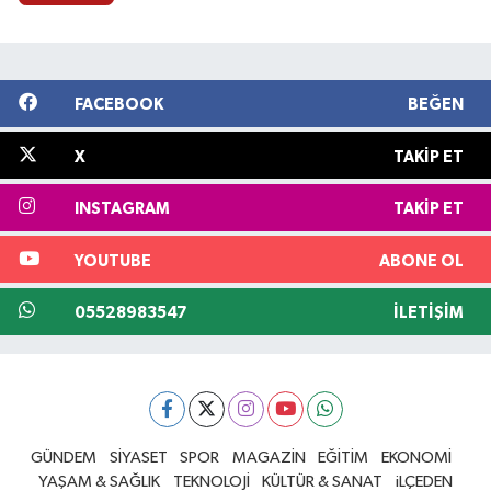
FACEBOOK
BEĞEN
X
TAKIP ET
INSTAGRAM
TAKIP ET
YOUTUBE
ABONE OL
05528983547
İLETIŞIM
GÜNDEM
SİYASET
SPOR
MAGAZİN
EĞİTİM
EKONOMİ
YAŞAM & SAĞLIK
TEKNOLOJİ
KÜLTÜR & SANAT
iLÇEDEN