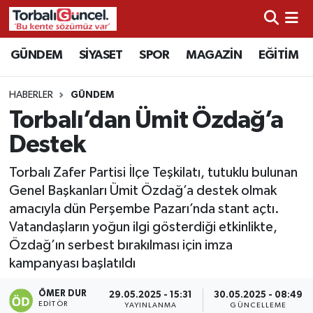
İzmir Nöbetçi Eczaneler
GÜNDEM
SİYASET
SPOR
MAGAZİN
EĞİTİM
İzmir Hava Durumu
HABERLER
GÜNDEM
Torbalı’dan Ümit Özdağ’a
İzmir Namaz Vakitleri
Destek
İzmir Trafik Yoğunluk Haritası
Torbalı Zafer Partisi İlçe Teşkilatı, tutuklu bulunan
Genel Başkanları Ümit Özdağ’a destek olmak
Süper Lig Puan Durumu ve Fikstür
amacıyla dün Perşembe Pazarı’nda stant açtı.
Vatandaşların yoğun ilgi gösterdiği etkinlikte,
Tüm Manşetler
Özdağ’ın serbest bırakılması için imza
kampanyası başlatıldı
Son Dakika Haberleri
ÖMER DUR
29.05.2025 - 15:31
30.05.2025 - 08:49
Haber Arşivi
EDITÖR
YAYINLANMA
GÜNCELLEME