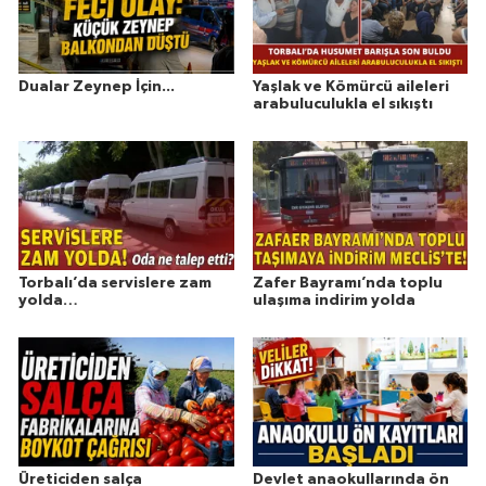
Dualar Zeynep İçin...
Yaşlak ve Kömürcü aileleri
arabuluculukla el sıkıştı
Torbalı’da servislere zam
Zafer Bayramı’nda toplu
yolda…
ulaşıma indirim yolda
Üreticiden salça
Devlet anaokullarında ön