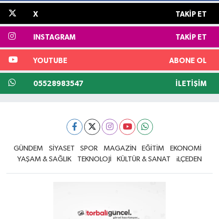
X
TAKIP ET
INSTAGRAM
TAKIP ET
YOUTUBE
ABONE OL
05528983547
İLETIŞIM
GÜNDEM
SİYASET
SPOR
MAGAZİN
EĞİTİM
EKONOMİ
YAŞAM & SAĞLIK
TEKNOLOJİ
KÜLTÜR & SANAT
iLÇEDEN