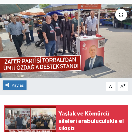
Paylaş
-
+
A
A
Yaşlak ve Kömürcü
aileleri arabuluculukla el
sıkıştı