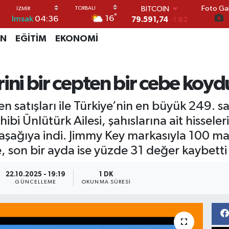
Foto Gal
DOLAR
°
16
İmsak
04:36
45,43620
0.02
EURO
İN
EĞİTİM
EKONOMİ
53,38690
0.19
STERLİN
61,60380
0.18
G.ALTIN
erini bir cepten bir cebe koydu
6862,09000
0.19
BİST100
mden satışları ile Türkiye’nin en büyük 249.
14.598,00
0
BITCOIN
ibi Ünlütürk Ailesi, şahıslarına ait hisseler
79.591,74
-1.82
 aşağıya indi. Jimmy Key markasıyla 100 mağ
, son bir ayda ise yüzde 31 değer kaybetti
22.10.2025 - 19:19
1 DK
GÜNCELLEME
OKUNMA SÜRESI