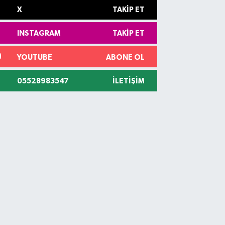
X
TAKIP ET
INSTAGRAM
TAKIP ET
YOUTUBE
ABONE OL
05528983547
İLETIŞIM