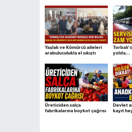
Yaşlak ve Kömürcü aileleri
Torbalı’
arabuluculukla el sıkıştı
yolda…
Üreticiden salça
Devlet a
fabrikalarına boykot çağrısı
kayıt he