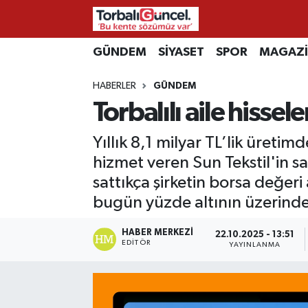
İzmir Nöbetçi Eczaneler
GÜNDEM
SİYASET
SPOR
MAGAZ
HABERLER
GÜNDEM
İzmir Hava Durumu
Torbalılı aile hissel
İzmir Namaz Vakitleri
Yıllık 8,1 milyar TL’lik üreti
İzmir Trafik Yoğunluk Haritası
hizmet veren Sun Tekstil'in sah
sattıkça şirketin borsa değeri
Süper Lig Puan Durumu ve Fikstür
bugün yüzde altının üzerinde
Tüm Manşetler
HABER MERKEZI
22.10.2025 - 13:51
EDITÖR
YAYINLANMA
Son Dakika Haberleri
Haber Arşivi