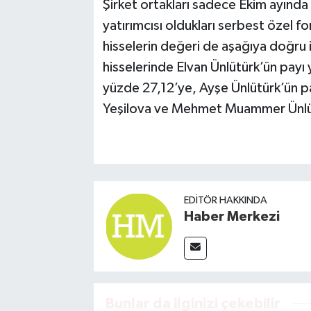
Şirket ortakları sadece Ekim ayında 
yatırımcısı oldukları serbest özel fo
hisselerin değeri de aşağıya doğru i
hisselerinde Elvan Ünlütürk’ün payı
yüzde 27,12’ye, Ayşe Ünlütürk’ün p
Yeşilova ve Mehmet Muammer Ünlü’n
EDITÖR HAKKINDA
Haber Merkezi
Bunlar da ilginizi çekebilir