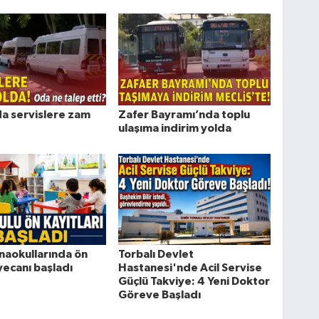
da servislere zam
Zafer Bayramı’nda toplu
ulaşıma indirim yolda
naokullarında ön
Torbalı Devlet
yecanı başladı
Hastanesi'nde Acil Servise
Güçlü Takviye: 4 Yeni Doktor
Göreve Başladı