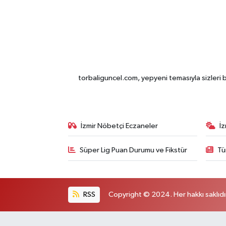
torbaliguncel.com, yepyeni temasıyla sizleri b
İzmir Nöbetçi Eczaneler
İ
Süper Lig Puan Durumu ve Fikstür
Tü
RSS
Copyright © 2024. Her hakkı saklıdı