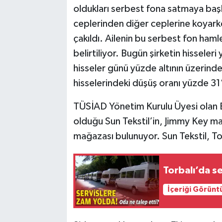
oldukları serbest fona satmaya başlad
ceplerinden diğer ceplerine koyarke
çakıldı. Ailenin bu serbest fon haml
belirtiliyor. Bugün şirketin hissele
hisseler günü yüzde altının üzerinde
hisselerindeki düşüş oranı yüzde 31’
TÜSİAD Yönetim Kurulu Üyesi olan E
olduğu Sun Tekstil’in, Jimmy Key ma
mağazası bulunuyor. Sun Tekstil, Tor
Torbalı’da s
İçeriği Görünt