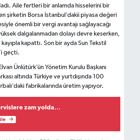
ı. Aile fertleri bir anlamda hisselerini bir
n şirketin Borsa İstanbul’dakii piyasa değeri
esiyle önemli bir vergi avantajı sağlayacağı
ri yüksek dalgalanmadan dolayı devre keserken,
 kayıpla kapattı. Son bir ayda Sun Tekstil
i geçti.
lvan Ünlütürk’ün Yönetim Kurulu Başkanı
rkası altında Türkiye ve yurtdışında 100
balı’daki fabrikalarında üretim yapıyor.
ervislere zam yolda…
üle