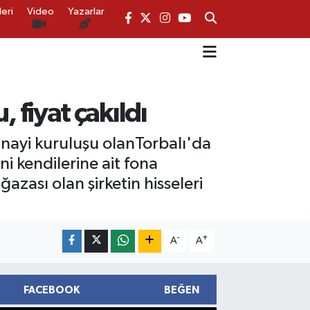
eri
Video
Yazarlar
, fiyat çakıldı
 sanayi kuruluşu olanTorbalı'da
ini kendilerine ait fona
azası olan şirketin hisseleri
-
+
A
A
FACEBOOK
BEĞEN