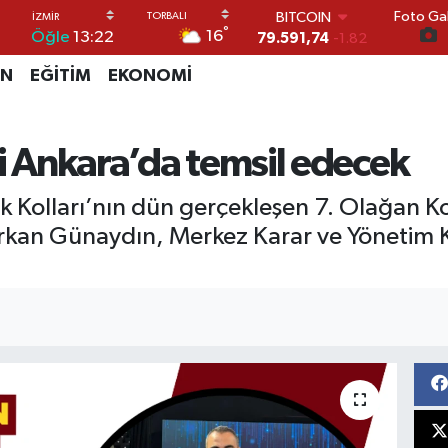
Foto Gal
DOLAR
°
16
Öğle
13:22
45,43620
0.02
EURO
İN
EĞİTİM
EKONOMİ
53,38690
0.19
STERLİN
61,60380
0.18
G.ALTIN
ri Ankara’da temsil edecek
6862,09000
0.19
BİST100
k Kolları’nın dün gerçekleşen 7. Olağan Ko
14.598,00
0
urkan Günaydın, Merkez Karar ve Yönetim 