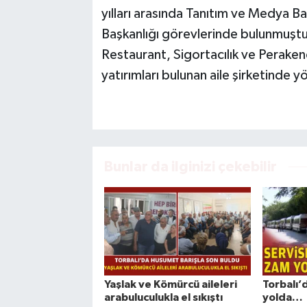
yılları arasında Tanıtım ve Medya Ba
Başkanlığı görevlerinde bulunmuştu
Restaurant, Sigortacılık ve Peraken
yatırımları bulunan aile şirketinde yö
Bunlar da ilginizi çekebilir
Yaşlak ve Kömürcü aileleri
Torbalı’
arabuluculukla el sıkıştı
yolda…