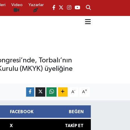
eri
Video
Yazarlar
ngresi’nde, Torbalı’nın
Kurulu (MKYK) üyeliğine
-
+
A
A
FACEBOOK
BEĞEN
X
TAKIP ET