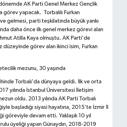
 dönemde AK Parti Genel Merkez Gençlik
a görev yapacak. Torbalılı Furkan
 gelmesi, parti teşkilatında büyük yankı
ı'nda daha önce ilk genel merkez görevi alan
Mahmut Atilla Kaya olmuştu. AK Parti'de
 düzeyinde görev alan ikinci isim, Furkan
zetecilik mezunu, 30 yaşında
inde Torbalı'da dünyaya geldi. İlk ve orta
7 yılında İstanbul Üniversitesi İletişim
ezun oldu. 2013 yılında AK Parti Torbalı
iyle başladığı siyasi hayatına, 2015’te İzmir İl
ği göreviyle devam etti. Yaklaşık 10 yıl
urulu üyeliği yapan Günaydın, 2018-2019