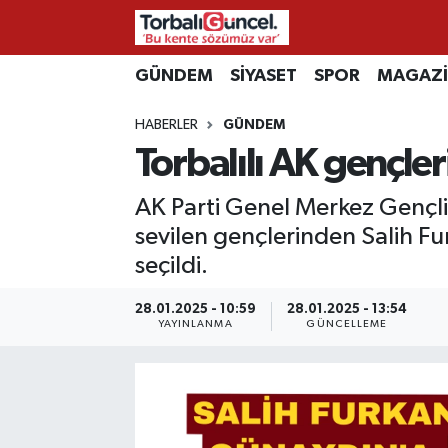
İzmir Nöbetçi Eczaneler
GÜNDEM
SİYASET
SPOR
MAGAZ
HABERLER
GÜNDEM
İzmir Hava Durumu
Torbalılı AK gençle
İzmir Namaz Vakitleri
AK Parti Genel Merkez Gençli
İzmir Trafik Yoğunluk Haritası
sevilen gençlerinden Salih F
seçildi.
Süper Lig Puan Durumu ve Fikstür
28.01.2025 - 10:59
28.01.2025 - 13:54
YAYINLANMA
GÜNCELLEME
Tüm Manşetler
Son Dakika Haberleri
Haber Arşivi