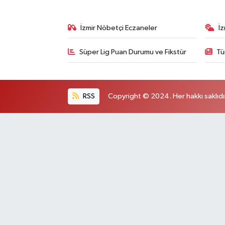
İzmir Nöbetçi Eczaneler
İ
Süper Lig Puan Durumu ve Fikstür
Tü
RSS
Copyright © 2024. Her hakkı saklıdı