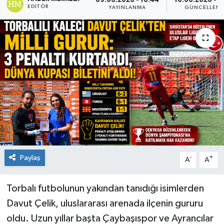
09.06.2026 - 16:44
10.06.2026 - 1
EDITÖR
YAYINLANMA
GÜNCELLEM
Paylaş
-
+
A
A
Torbalı futbolunun yakından tanıdığı isimlerden
Davut Çelik, uluslararası arenada ilçenin gururu
oldu. Uzun yıllar başta Çaybaşıspor ve Ayrancılar