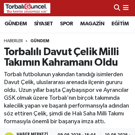
İzmir Nöbetçi Eczaneler
GÜNDEM
SİYASET
SPOR
MAGAZİN
EĞİTİM
İzmir Hava Durumu
HABERLER
GÜNDEM
Torbalılı Davut Çelik Milli
İzmir Namaz Vakitleri
Takımın Kahramanı Oldu
İzmir Trafik Yoğunluk Haritası
Torbalı futbolunun yakından tanıdığı isimlerden
Davut Çelik, uluslararası arenada ilçenin gururu
Süper Lig Puan Durumu ve Fikstür
oldu. Uzun yıllar başta Çaybaşıspor ve Ayrancılar
GSK olmak üzere Torbalı'nın birçok takımında
Tüm Manşetler
kalecilik yapan ve başarılı performansıyla adından
söz ettiren Çelik, şimdi de Halı Saha Milli Takımı
Son Dakika Haberleri
formasıyla önemli bir başarıya imza attı.
Haber Arşivi
HABER MERKEZI