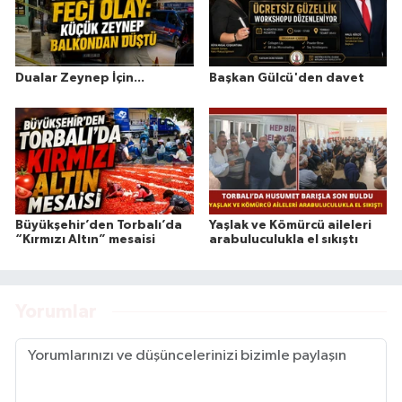
Dualar Zeynep İçin...
Başkan Gülcü'den davet
Büyükşehir’den Torbalı’da
Yaşlak ve Kömürcü aileleri
“Kırmızı Altın” mesaisi
arabuluculukla el sıkıştı
Yorumlar