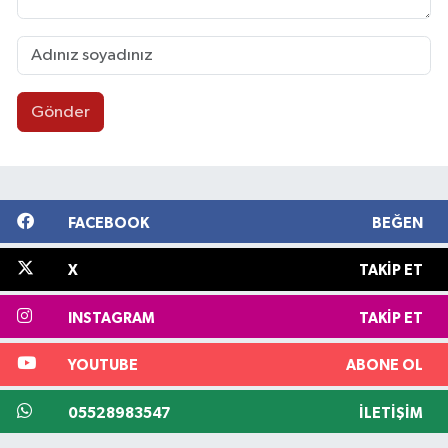
Gönder
FACEBOOK
BEĞEN
X
TAKIP ET
INSTAGRAM
TAKIP ET
YOUTUBE
ABONE OL
05528983547
İLETIŞIM