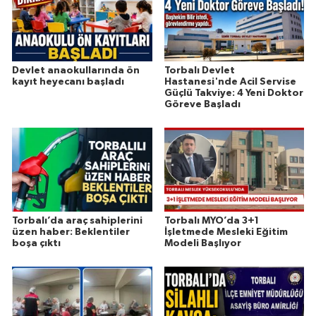
Devlet anaokullarında ön
Torbalı Devlet
kayıt heyecanı başladı
Hastanesi'nde Acil Servise
Güçlü Takviye: 4 Yeni Doktor
Göreve Başladı
Torbalı’da araç sahiplerini
Torbalı MYO’da 3+1
üzen haber: Beklentiler
İşletmede Mesleki Eğitim
boşa çıktı
Modeli Başlıyor