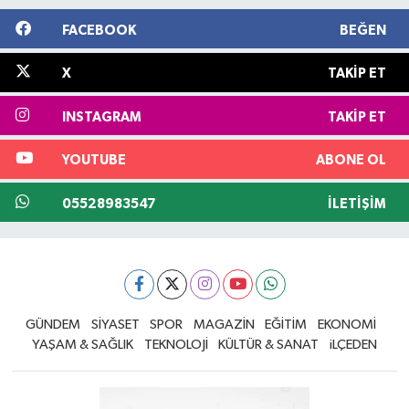
FACEBOOK
BEĞEN
X
TAKIP ET
INSTAGRAM
TAKIP ET
YOUTUBE
ABONE OL
05528983547
İLETIŞIM
GÜNDEM
SİYASET
SPOR
MAGAZİN
EĞİTİM
EKONOMİ
YAŞAM & SAĞLIK
TEKNOLOJİ
KÜLTÜR & SANAT
iLÇEDEN