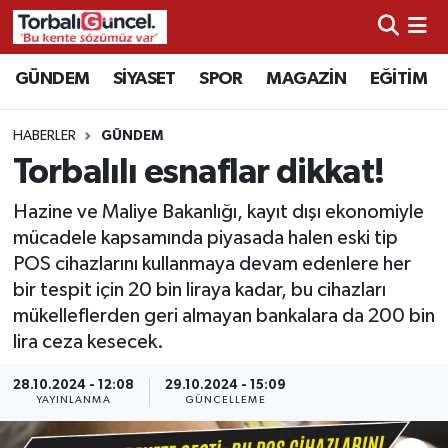
İzmir Nöbetçi Eczaneler
GÜNDEM
SİYASET
SPOR
MAGAZİN
EĞİTİM
İzmir Hava Durumu
HABERLER
GÜNDEM
Torbalılı esnaflar dikkat!
İzmir Namaz Vakitleri
Hazine ve Maliye Bakanlığı, kayıt dışı ekonomiyle
İzmir Trafik Yoğunluk Haritası
mücadele kapsamında piyasada halen eski tip
POS cihazlarını kullanmaya devam edenlere her
Süper Lig Puan Durumu ve Fikstür
bir tespit için 20 bin liraya kadar, bu cihazları
mükelleflerden geri almayan bankalara da 200 bin
Tüm Manşetler
lira ceza kesecek.
Son Dakika Haberleri
28.10.2024 - 12:08
29.10.2024 - 15:09
YAYINLANMA
GÜNCELLEME
Haber Arşivi