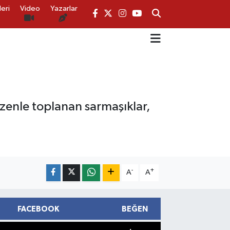
eri
Video
Yazarlar
 Özenle toplanan sarmaşıklar,
-
+
A
A
FACEBOOK
BEĞEN