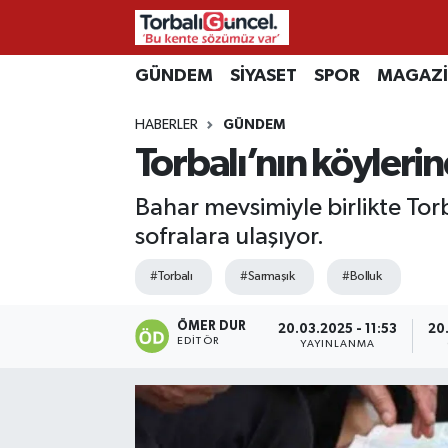
İzmir Nöbetçi Eczaneler
GÜNDEM
SİYASET
SPOR
MAGAZ
HABERLER
GÜNDEM
İzmir Hava Durumu
Torbalı’nın köyleri
İzmir Namaz Vakitleri
Bahar mevsimiyle birlikte Torb
İzmir Trafik Yoğunluk Haritası
sofralara ulaşıyor.
#Torbalı
#Sarmaşık
#Bolluk
Süper Lig Puan Durumu ve Fikstür
ÖMER DUR
Tüm Manşetler
20.03.2025 - 11:53
20.
EDITÖR
YAYINLANMA
Son Dakika Haberleri
Haber Arşivi