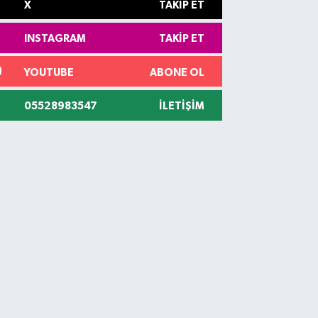
X
TAKIP ET
INSTAGRAM
TAKIP ET
YOUTUBE
ABONE OL
05528983547
İLETIŞIM