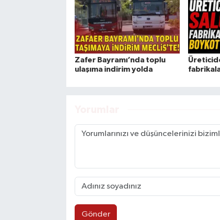
Zafer Bayramı’nda toplu
Üreticid
ulaşıma indirim yolda
fabrikal
Yorumlar
Gönder