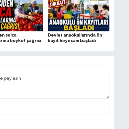
en salça
Devlet anaokullarında ön
arına boykot çağrısı
kayıt heyecanı başladı