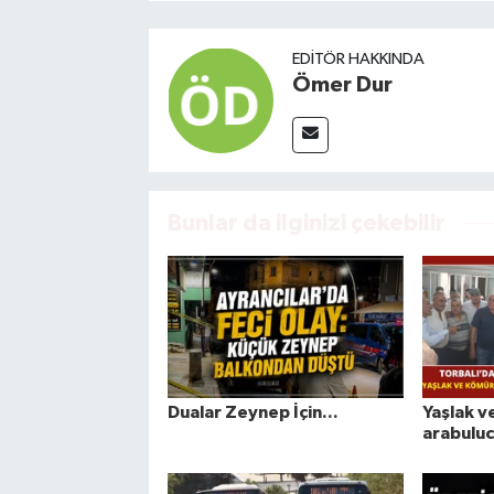
EDITÖR HAKKINDA
Ömer Dur
Bunlar da ilginizi çekebilir
Dualar Zeynep İçin...
Yaşlak v
arabulucu