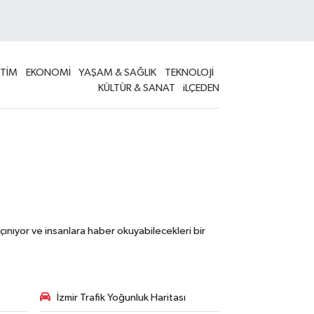
İTİM
EKONOMİ
YAŞAM & SAĞLIK
TEKNOLOJİ
KÜLTÜR & SANAT
iLÇEDEN
çınıyor ve insanlara haber okuyabilecekleri bir
İzmir Trafik Yoğunluk Haritası