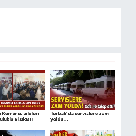
e Kömürcü aileleri
Torbalı’da servislere zam
lukla el sıkıştı
yolda…