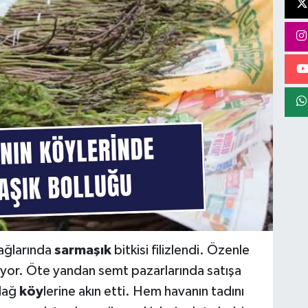
ğlarında
sarmaşık
bitkisi filizlendi. Özenle
şıyor. Öte yandan semt pazarlarında satışa
 dağ
köy
lerine akın etti. Hem havanın tadını