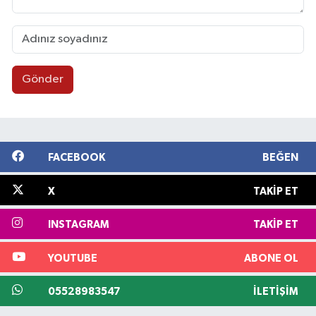
Gönder
FACEBOOK
BEĞEN
X
TAKIP ET
INSTAGRAM
TAKIP ET
YOUTUBE
ABONE OL
05528983547
İLETIŞIM