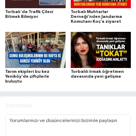
Torbalı'da Trafik Çilesi
Torbalı Muhtarlar
Bitmek Bilmiyor
Derneği’nden Jandarma
Komutanı Koç’a ziyaret
Tarım ekipleri bu kez
Torbalılı Irmak öğretmen
Yeniköy’de çiftçilerle
davasında yeni gelişme
buluştu
Yorumlar