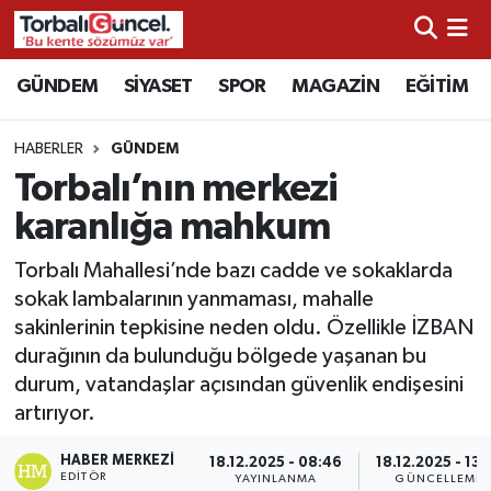
İzmir Nöbetçi Eczaneler
GÜNDEM
SİYASET
SPOR
MAGAZİN
EĞİTİM
İzmir Hava Durumu
HABERLER
GÜNDEM
Torbalı’nın merkezi
İzmir Namaz Vakitleri
karanlığa mahkum
İzmir Trafik Yoğunluk Haritası
Torbalı Mahallesi’nde bazı cadde ve sokaklarda
sokak lambalarının yanmaması, mahalle
Süper Lig Puan Durumu ve Fikstür
sakinlerinin tepkisine neden oldu. Özellikle İZBAN
durağının da bulunduğu bölgede yaşanan bu
Tüm Manşetler
durum, vatandaşlar açısından güvenlik endişesini
artırıyor.
Son Dakika Haberleri
HABER MERKEZI
18.12.2025 - 08:46
18.12.2025 - 13:
Haber Arşivi
EDITÖR
YAYINLANMA
GÜNCELLEME