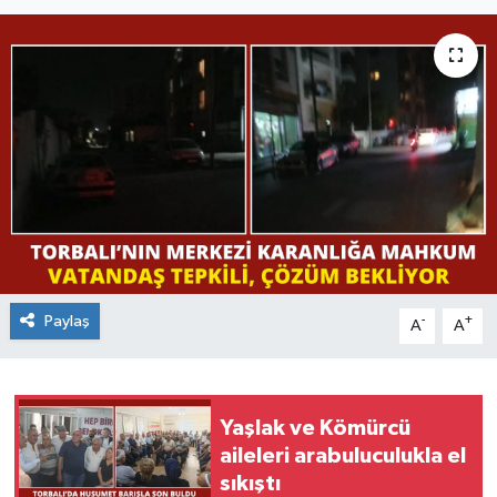
Paylaş
-
+
A
A
Yaşlak ve Kömürcü
aileleri arabuluculukla el
sıkıştı