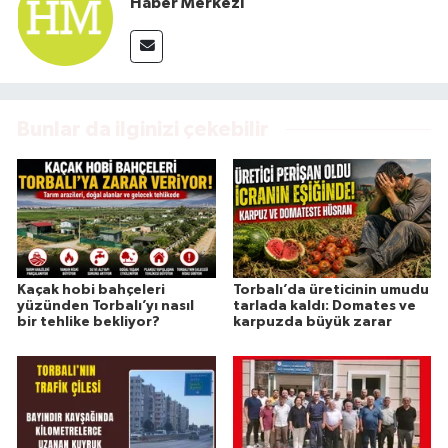
Haber Merkezi
Bunlar da ilginizi çekebilir
Kaçak hobi bahçeleri
Torbalı’da üreticinin umudu
yüzünden Torbalı’yı nasıl
tarlada kaldı: Domates ve
bir tehlike bekliyor?
karpuzda büyük zarar