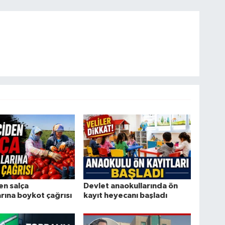
en salça
Devlet anaokullarında ön
arına boykot çağrısı
kayıt heyecanı başladı