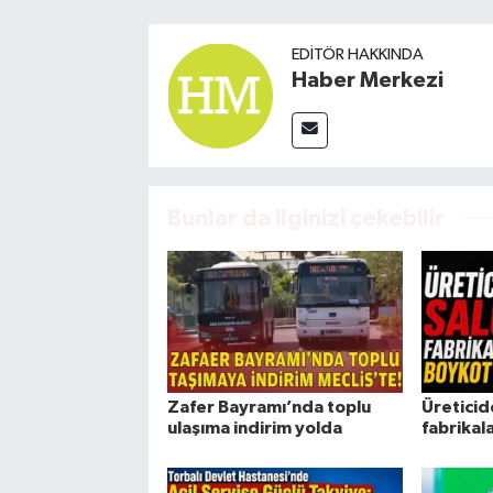
EDITÖR HAKKINDA
Haber Merkezi
Bunlar da ilginizi çekebilir
Zafer Bayramı’nda toplu
Üreticid
ulaşıma indirim yolda
fabrikal