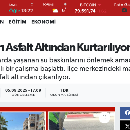
Foto Gal
DOLAR
°
16
Öğle
13:22
45,43620
0.02
EURO
İN
EĞİTİM
EKONOMİ
53,38690
0.19
STERLİN
61,60380
0.18
G.ALTIN
ı Asfalt Altından Kurtarılıyo
6862,09000
0.19
BİST100
şlarda yaşanan su baskınlarını önlemek amac
14.598,00
0
ı bir çalışma başlattı. İlçe merkezindeki
lt altından çıkarılıyor.
05.09.2025 - 17:09
1 DK
GÜNCELLEME
OKUNMA SÜRESI