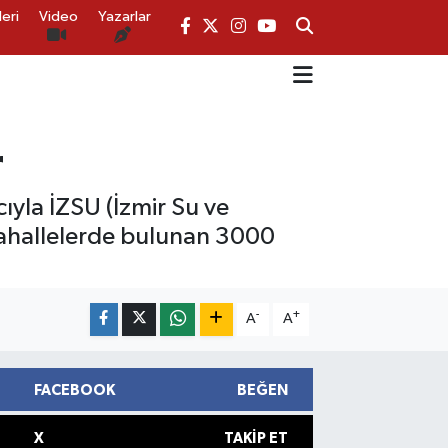
eri
Video
Yazarlar
r
ıyla İZSU (İzmir Su ve
 mahallelerde bulunan 3000
-
+
A
A
FACEBOOK
BEĞEN
X
TAKIP ET