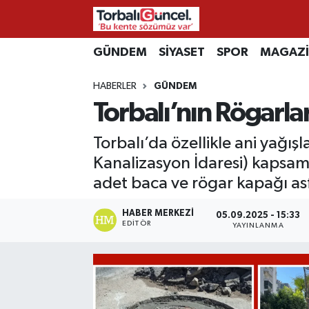
İzmir Nöbetçi Eczaneler
GÜNDEM
SİYASET
SPOR
MAGAZ
HABERLER
GÜNDEM
İzmir Hava Durumu
Torbalı’nın Rögarlar
İzmir Namaz Vakitleri
Torbalı’da özellikle ani yağı
İzmir Trafik Yoğunluk Haritası
Kanalizasyon İdaresi) kapsaml
adet baca ve rögar kapağı asfa
Süper Lig Puan Durumu ve Fikstür
HABER MERKEZI
05.09.2025 - 15:33
EDITÖR
YAYINLANMA
Tüm Manşetler
Son Dakika Haberleri
Haber Arşivi