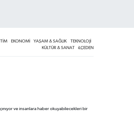
İTİM
EKONOMİ
YAŞAM & SAĞLIK
TEKNOLOJİ
KÜLTÜR & SANAT
iLÇEDEN
çınıyor ve insanlara haber okuyabilecekleri bir