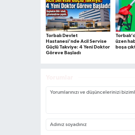
Torbalı Devlet
Torbalı’d
Hastanesi'nde Acil Servise
üzen hab
Güçlü Takviye: 4 Yeni Doktor
boşa çıkt
Göreve Başladı
Yorumlar