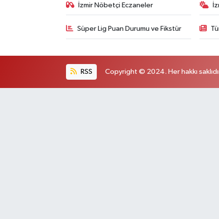
İzmir Nöbetçi Eczaneler
İ
Süper Lig Puan Durumu ve Fikstür
Tü
RSS
Copyright © 2024. Her hakkı saklıdı