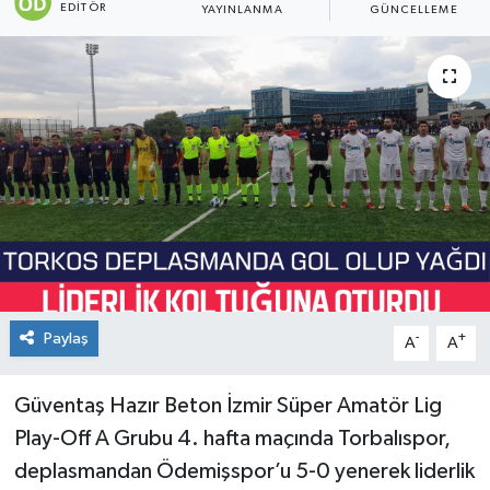
EDITÖR
YAYINLANMA
GÜNCELLEME
Paylaş
-
+
A
A
Güventaş Hazır Beton İzmir Süper Amatör Lig
Play-Off A Grubu 4. hafta maçında Torbalıspor,
deplasmandan Ödemişspor’u 5-0 yenerek liderlik