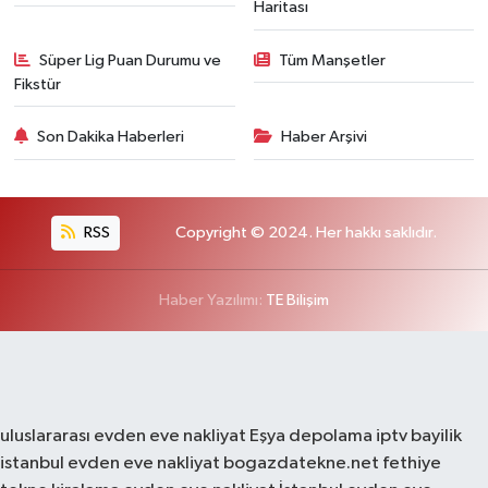
Haritası
Süper Lig Puan Durumu ve
Tüm Manşetler
Fikstür
Son Dakika Haberleri
Haber Arşivi
RSS
Copyright © 2024. Her hakkı saklıdır.
Haber Yazılımı:
TE Bilişim
uluslararası evden eve nakliyat
Eşya depolama
iptv bayilik
istanbul evden eve nakliyat
bogazdatekne.net
fethiye