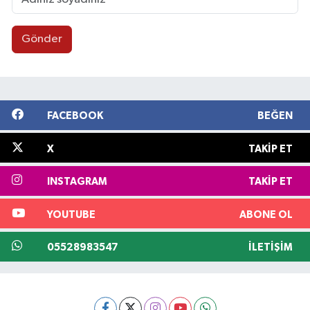
Gönder
FACEBOOK
BEĞEN
X
TAKIP ET
INSTAGRAM
TAKIP ET
YOUTUBE
ABONE OL
05528983547
İLETIŞIM