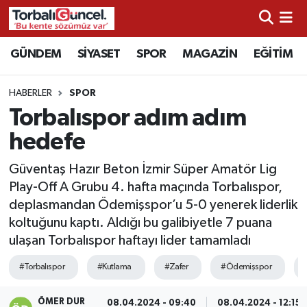
İzmir Nöbetçi Eczaneler
GÜNDEM
SİYASET
SPOR
MAGAZİN
EĞİTİM
İzmir Hava Durumu
HABERLER
SPOR
Torbalıspor adım adım
İzmir Namaz Vakitleri
hedefe
İzmir Trafik Yoğunluk Haritası
Güventaş Hazır Beton İzmir Süper Amatör Lig
Play-Off A Grubu 4. hafta maçında Torbalıspor,
Süper Lig Puan Durumu ve Fikstür
deplasmandan Ödemişspor’u 5-0 yenerek liderlik
koltuğunu kaptı. Aldığı bu galibiyetle 7 puana
Tüm Manşetler
ulaşan Torbalıspor haftayı lider tamamladı
Son Dakika Haberleri
#Torbalıspor
#Kutlama
#Zafer
#Ödemişspor
Haber Arşivi
ÖMER DUR
08.04.2024 - 09:40
08.04.2024 - 12:15