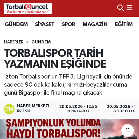
İzmir Nöbetçi Eczaneler
GÜNDEM
SİYASET
SPOR
MAGAZİN
EĞİTİM
İzmir Hava Durumu
HABERLER
GÜNDEM
TORBALISPOR TARİH
İzmir Namaz Vakitleri
YAZMANIN EŞİĞİNDE
İzmir Trafik Yoğunluk Haritası
İzton Torbalıspor’un TFF 3. Lig hayali için önünde
sadece 90 dakika kaldı; kırmızı-beyazlılar cuma
Süper Lig Puan Durumu ve Fikstür
günü Bigaspor ile final maçına çıkacak
Tüm Manşetler
HABER MERKEZI
20.05.2026 - 12:55
20.05.2026 - 15
EDITÖR
YAYINLANMA
GÜNCELLEME
Son Dakika Haberleri
Haber Arşivi