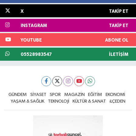
X
TAKIP ET
INSTAGRAM
TAKIP ET
YOUTUBE
ABONE OL
05528983547
İLETIŞIM
GÜNDEM
SİYASET
SPOR
MAGAZİN
EĞİTİM
EKONOMİ
YAŞAM & SAĞLIK
TEKNOLOJİ
KÜLTÜR & SANAT
iLÇEDEN