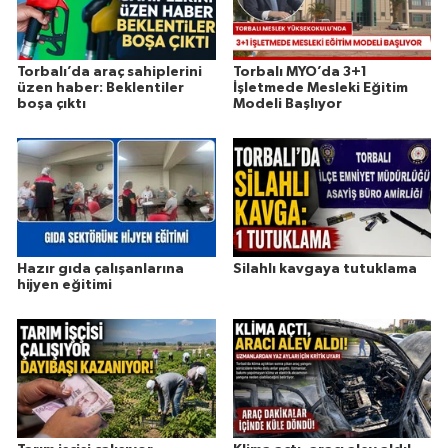
Torbalı’da araç sahiplerini
Torbalı MYO’da 3+1
üzen haber: Beklentiler
İşletmede Mesleki Eğitim
boşa çıktı
Modeli Başlıyor
Hazır gıda çalışanlarına
Silahlı kavgaya tutuklama
hijyen eğitimi