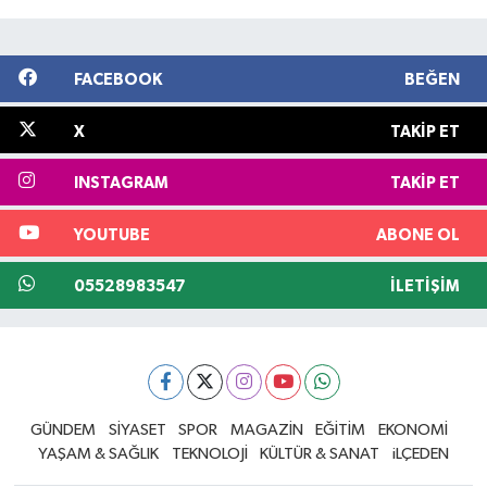
FACEBOOK
BEĞEN
X
TAKIP ET
INSTAGRAM
TAKIP ET
YOUTUBE
ABONE OL
05528983547
İLETIŞIM
GÜNDEM
SİYASET
SPOR
MAGAZİN
EĞİTİM
EKONOMİ
YAŞAM & SAĞLIK
TEKNOLOJİ
KÜLTÜR & SANAT
iLÇEDEN