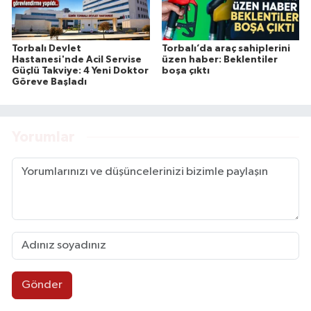
Torbalı Devlet
Torbalı’da araç sahiplerini
Hastanesi'nde Acil Servise
üzen haber: Beklentiler
Güçlü Takviye: 4 Yeni Doktor
boşa çıktı
Göreve Başladı
Yorumlar
Gönder