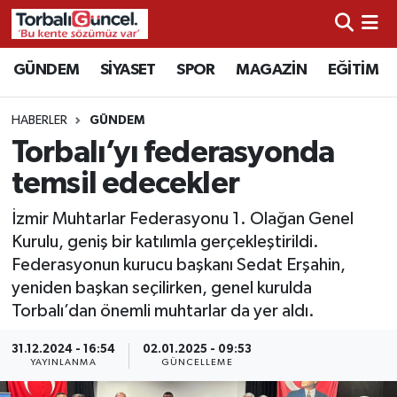
İzmir Nöbetçi Eczaneler
GÜNDEM
SİYASET
SPOR
MAGAZİN
EĞİTİM
İzmir Hava Durumu
HABERLER
GÜNDEM
Torbalı’yı federasyonda
İzmir Namaz Vakitleri
temsil edecekler
İzmir Trafik Yoğunluk Haritası
İzmir Muhtarlar Federasyonu 1. Olağan Genel
Kurulu, geniş bir katılımla gerçekleştirildi.
Süper Lig Puan Durumu ve Fikstür
Federasyonun kurucu başkanı Sedat Erşahin,
yeniden başkan seçilirken, genel kurulda
Tüm Manşetler
Torbalı’dan önemli muhtarlar da yer aldı.
Son Dakika Haberleri
31.12.2024 - 16:54
02.01.2025 - 09:53
YAYINLANMA
GÜNCELLEME
Haber Arşivi