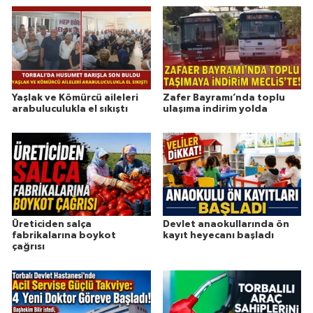
Yaşlak ve Kömürcü aileleri
Zafer Bayramı’nda toplu
arabuluculukla el sıkıştı
ulaşıma indirim yolda
Üreticiden salça
Devlet anaokullarında ön
fabrikalarına boykot
kayıt heyecanı başladı
çağrısı