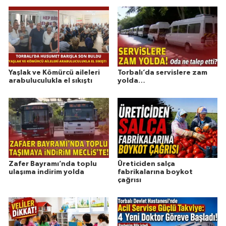
Yaşlak ve Kömürcü aileleri
Torbalı’da servislere zam
arabuluculukla el sıkıştı
yolda…
Zafer Bayramı’nda toplu
Üreticiden salça
ulaşıma indirim yolda
fabrikalarına boykot
çağrısı