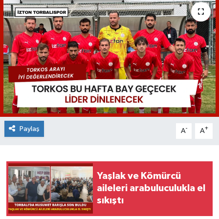
Paylaş
-
+
A
A
Yaşlak ve Kömürcü
aileleri arabuluculukla el
sıkıştı