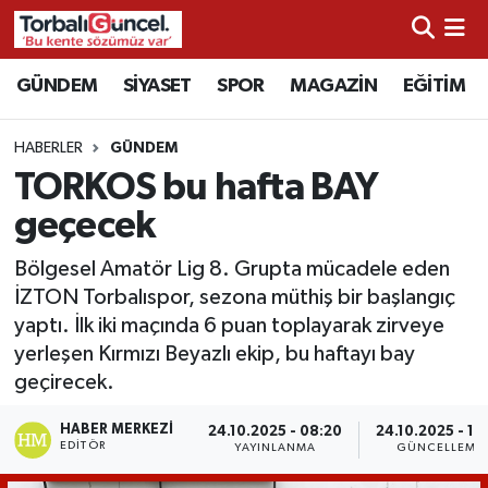
İzmir Nöbetçi Eczaneler
GÜNDEM
SİYASET
SPOR
MAGAZİN
EĞİTİM
İzmir Hava Durumu
HABERLER
GÜNDEM
TORKOS bu hafta BAY
İzmir Namaz Vakitleri
geçecek
İzmir Trafik Yoğunluk Haritası
Bölgesel Amatör Lig 8. Grupta mücadele eden
İZTON Torbalıspor, sezona müthiş bir başlangıç
Süper Lig Puan Durumu ve Fikstür
yaptı. İlk iki maçında 6 puan toplayarak zirveye
yerleşen Kırmızı Beyazlı ekip, bu haftayı bay
Tüm Manşetler
geçirecek.
Son Dakika Haberleri
HABER MERKEZI
24.10.2025 - 08:20
24.10.2025 - 15
EDITÖR
YAYINLANMA
GÜNCELLEME
Haber Arşivi