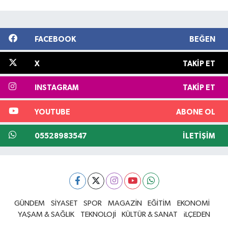
FACEBOOK
BEĞEN
X
TAKIP ET
INSTAGRAM
TAKIP ET
YOUTUBE
ABONE OL
05528983547
İLETIŞIM
GÜNDEM
SİYASET
SPOR
MAGAZİN
EĞİTİM
EKONOMİ
YAŞAM & SAĞLIK
TEKNOLOJİ
KÜLTÜR & SANAT
iLÇEDEN