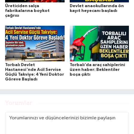
Üreticiden salça
Devlet anaokullarında ön
fabrikalarına boykot
kayıt heyecanı başladı
çağrısı
Torbalı Devlet
Torbalı’da araç sahiplerini
Hastanesi'nde Acil Servise
üzen haber: Beklentiler
Güçlü Takviye: 4 Yeni Doktor
boşa çıktı
Göreve Başladı
Yorumlar