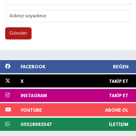
Gönder
FACEBOOK
BEĞEN
X
TAKIP ET
INSTAGRAM
TAKIP ET
YOUTUBE
ABONE OL
05528983547
İLETIŞIM