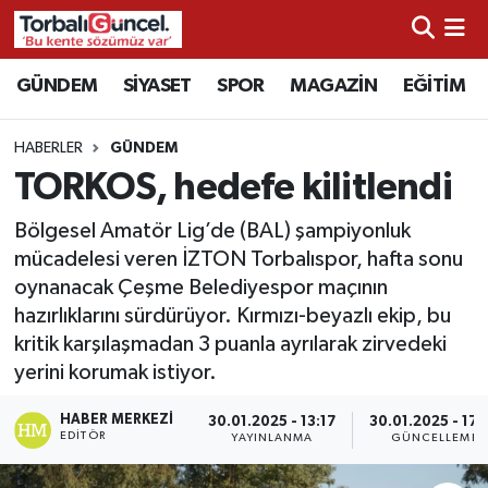
İzmir Nöbetçi Eczaneler
GÜNDEM
SİYASET
SPOR
MAGAZİN
EĞİTİM
İzmir Hava Durumu
HABERLER
GÜNDEM
TORKOS, hedefe kilitlendi
İzmir Namaz Vakitleri
Bölgesel Amatör Lig’de (BAL) şampiyonluk
İzmir Trafik Yoğunluk Haritası
mücadelesi veren İZTON Torbalıspor, hafta sonu
oynanacak Çeşme Belediyespor maçının
Süper Lig Puan Durumu ve Fikstür
hazırlıklarını sürdürüyor. Kırmızı-beyazlı ekip, bu
kritik karşılaşmadan 3 puanla ayrılarak zirvedeki
Tüm Manşetler
yerini korumak istiyor.
Son Dakika Haberleri
HABER MERKEZI
30.01.2025 - 13:17
30.01.2025 - 17:
EDITÖR
YAYINLANMA
GÜNCELLEME
Haber Arşivi