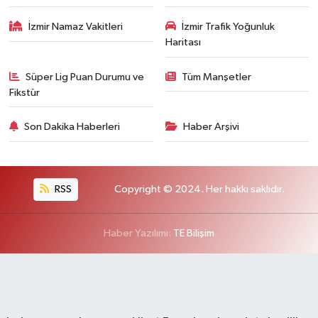
İzmir Namaz Vakitleri
İzmir Trafik Yoğunluk
Haritası
Süper Lig Puan Durumu ve
Tüm Manşetler
Fikstür
Son Dakika Haberleri
Haber Arşivi
RSS
Copyright © 2024. Her hakkı saklıdır.
Haber Yazılımı:
TE Bilişim