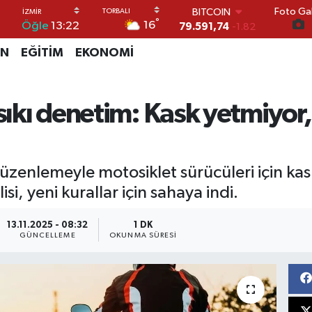
Foto Gal
DOLAR
°
16
Öğle
13:22
45,43620
0.02
EURO
İN
EĞİTİM
EKONOMİ
53,38690
0.19
STERLİN
61,60380
0.18
G.ALTIN
 sıkı denetim: Kask yetmiyor
6862,09000
0.19
BİST100
14.598,00
0
BITCOIN
zenlemeyle motosiklet sürücüleri için kas
79.591,74
-1.82
si, yeni kurallar için sahaya indi.
13.11.2025 - 08:32
1 DK
GÜNCELLEME
OKUNMA SÜRESI