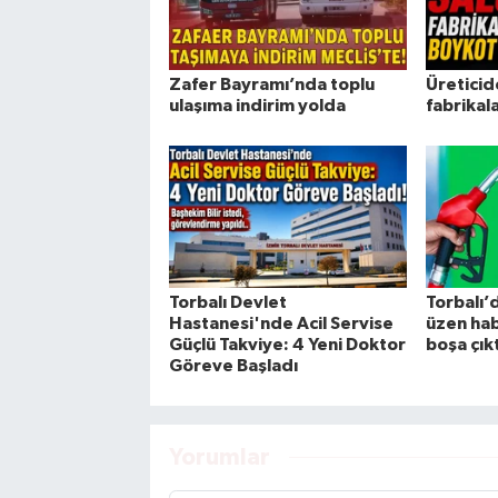
Zafer Bayramı’nda toplu
Üreticid
ulaşıma indirim yolda
fabrikal
Torbalı Devlet
Torbalı’d
Hastanesi'nde Acil Servise
üzen hab
Güçlü Takviye: 4 Yeni Doktor
boşa çıkt
Göreve Başladı
Yorumlar