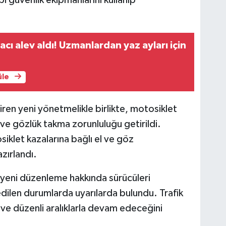
racı alev aldı! Uzmanlardan yaz ayları için
üle
ren yeni yönetmelikle birlikte, motosiklet
n ve gözlük takma zorunluluğu getirildi.
iklet kazalarına bağlı el ve göz
zırlandı.
 yeni düzenleme hakkında sürücüleri
 edilen durumlarda uyarılarda bulundu. Trafik
li ve düzenli aralıklarla devam edeceğini