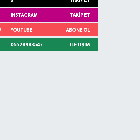
X
TAKIP ET
INSTAGRAM
TAKIP ET
YOUTUBE
ABONE OL
05528983547
İLETIŞIM