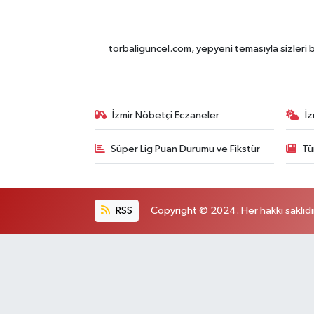
torbaliguncel.com, yepyeni temasıyla sizleri b
İzmir Nöbetçi Eczaneler
İ
Süper Lig Puan Durumu ve Fikstür
Tü
RSS
Copyright © 2024. Her hakkı saklıdı