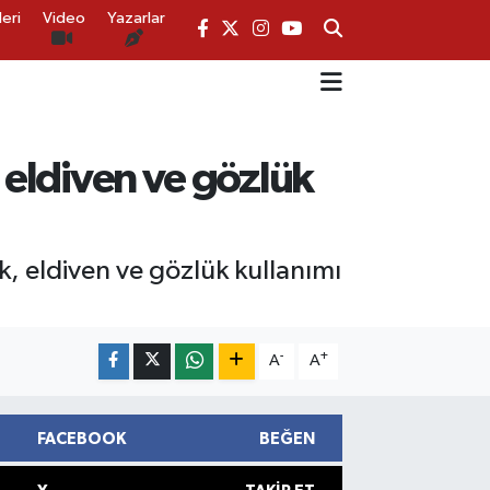
eri
Video
Yazarlar
, eldiven ve gözlük
k, eldiven ve gözlük kullanımı
-
+
A
A
FACEBOOK
BEĞEN