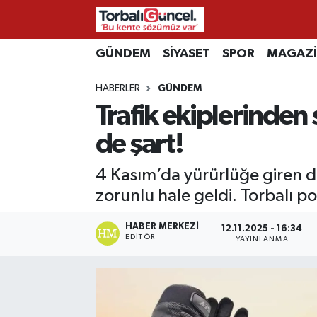
İzmir Nöbetçi Eczaneler
GÜNDEM
SİYASET
SPOR
MAGAZ
HABERLER
GÜNDEM
İzmir Hava Durumu
Trafik ekiplerinden
İzmir Namaz Vakitleri
de şart!
İzmir Trafik Yoğunluk Haritası
4 Kasım’da yürürlüğe giren dü
zorunlu hale geldi. Torbalı poli
Süper Lig Puan Durumu ve Fikstür
HABER MERKEZI
12.11.2025 - 16:34
Tüm Manşetler
EDITÖR
YAYINLANMA
Son Dakika Haberleri
Haber Arşivi