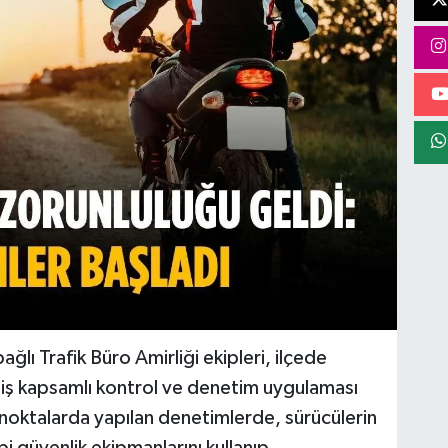
ğlı Trafik Büro Amirliği ekipleri, ilçede
niş kapsamlı kontrol ve denetim uygulaması
ı noktalarda yapılan denetimlerde, sürücülerin
i güvenlik ekipmanlarını kullanıp