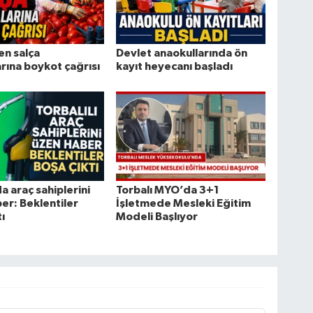
en salça
Devlet anaokullarında ön
arına boykot çağrısı
kayıt heyecanı başladı
a araç sahiplerini
Torbalı MYO’da 3+1
er: Beklentiler
İşletmede Mesleki Eğitim
ı
Modeli Başlıyor