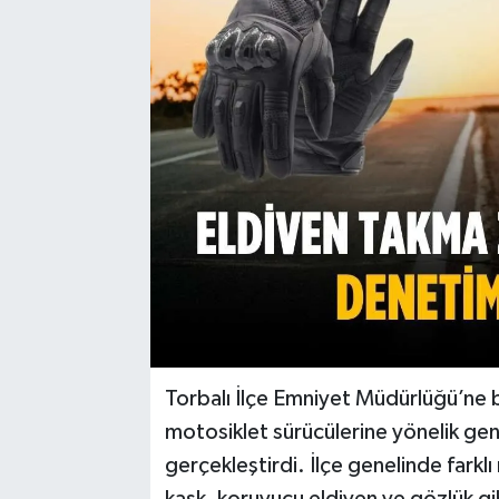
Torbalı İlçe Emniyet Müdürlüğü’ne ba
motosiklet sürücülerine yönelik ge
gerçekleştirdi. İlçe genelinde farkl
kask, koruyucu eldiven ve gözlük gib