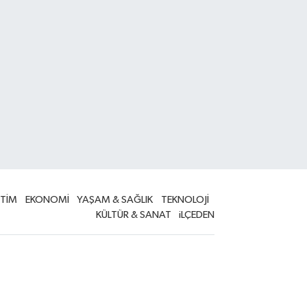
İTİM
EKONOMİ
YAŞAM & SAĞLIK
TEKNOLOJİ
KÜLTÜR & SANAT
iLÇEDEN