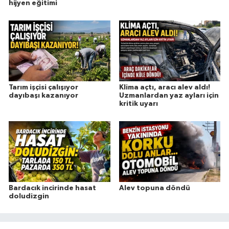
hijyen eğitimi
Tarım işçisi çalışıyor
Klima açtı, aracı alev aldı!
dayıbaşı kazanıyor
Uzmanlardan yaz ayları için
kritik uyarı
Bardacık incirinde hasat
Alev topuna döndü
doludizgin