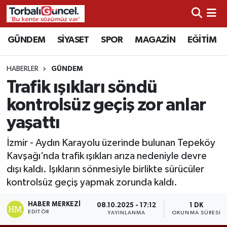
İzmir Nöbetçi Eczaneler
GÜNDEM
SİYASET
SPOR
MAGAZİN
EĞİTİM
İzmir Hava Durumu
HABERLER
GÜNDEM
Trafik ışıkları söndü
İzmir Namaz Vakitleri
kontrolsüz geçiş zor anlar
İzmir Trafik Yoğunluk Haritası
yaşattı
Süper Lig Puan Durumu ve Fikstür
İzmir - Aydın Karayolu üzerinde bulunan Tepeköy
Kavşağı’nda trafik ışıkları arıza nedeniyle devre
Tüm Manşetler
dışı kaldı. Işıkların sönmesiyle birlikte sürücüler
kontrolsüz geçiş yapmak zorunda kaldı.
Son Dakika Haberleri
HABER MERKEZI
08.10.2025 - 17:12
1 DK
EDITÖR
YAYINLANMA
OKUNMA SÜRESI
Haber Arşivi