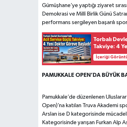
Gümüşhane’ye yaptığı ziyaret sıra
Demokrasi ve Millî Birlik Günü Satr
performans sergileyen başarılı sporc
Torbalı Devl
Takviye: 4 Y
İçeriği Görünt
PAMUKKALE OPEN’DA BÜYÜK B
Pamukkale’de düzenlenen Uluslarara
Open)’na katılan Truva Akademi spo
Arslan ise D kategorisinde mücadele
Kategorisinde yarışan Furkan Alp As