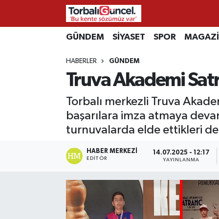
İzmir Nöbetçi Eczaneler
GÜNDEM
SİYASET
SPOR
MAGAZ
HABERLER
GÜNDEM
İzmir Hava Durumu
Truva Akademi Sat
İzmir Namaz Vakitleri
Torbalı merkezli Truva Akade
İzmir Trafik Yoğunluk Haritası
başarılara imza atmaya deva
turnuvalarda elde ettikleri de
Süper Lig Puan Durumu ve Fikstür
HABER MERKEZI
14.07.2025 - 12:17
EDITÖR
YAYINLANMA
Tüm Manşetler
Son Dakika Haberleri
Haber Arşivi