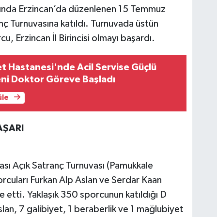
sında Erzincan’da düzenlenen 15 Temmuz
anç Turnuvasına katıldı. Turnuvada üstün
u, Erzincan İl Birincisi olmayı başardı.
et Hastanesi'nde Acil Servise Güçlü
eni Doktor Göreve Başladı
üle
AŞARI
sı Açık Satranç Turnuvası (Pamukkale
rcuları Furkan Alp Aslan ve Serdar Kaan
 etti. Yaklaşık 350 sporcunun katıldığı D
lan, 7 galibiyet, 1 beraberlik ve 1 mağlubiyet