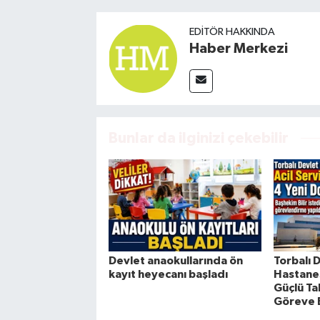
EDITÖR HAKKINDA
Haber Merkezi
Bunlar da ilginizi çekebilir
Devlet anaokullarında ön
Torbalı 
kayıt heyecanı başladı
Hastanes
Güçlü Ta
Göreve 