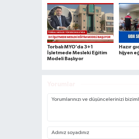
Torbalı MYO’da 3+1
Hazır gı
İşletmede Mesleki Eğitim
hijyen e
Modeli Başlıyor
Yorumlar