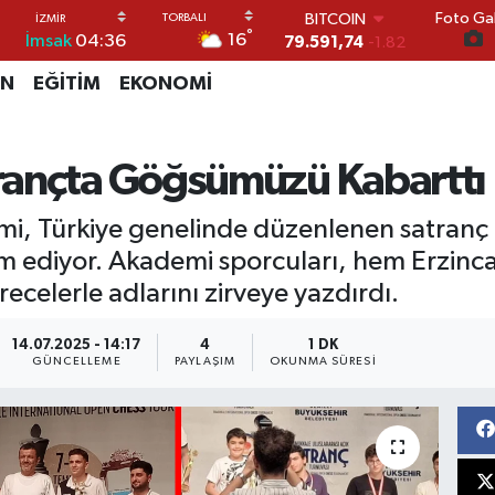
BITCOIN
Foto Gal
79.591,74
-1.82
°
16
İmsak
04:36
DOLAR
45,43620
0.02
İN
EĞİTİM
EKONOMİ
EURO
53,38690
0.19
STERLİN
rançta Göğsümüzü Kabarttı
61,60380
0.18
G.ALTIN
6862,09000
0.19
mi, Türkiye genelinde düzenlenen satranç
BİST100
m ediyor. Akademi sporcuları, hem Erzin
14.598,00
0
recelerle adlarını zirveye yazdırdı.
14.07.2025 - 14:17
4
1 DK
GÜNCELLEME
PAYLAŞIM
OKUNMA SÜRESI