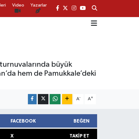
eri
Video
Yazarlar
 turnuvalarında büyük
can’da hem de Pamukkale’deki
-
+
A
A
FACEBOOK
BEĞEN
X
TAKIP ET