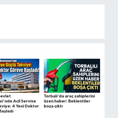
Devlet
Torbalı’da araç sahiplerini
i'nde Acil Servise
üzen haber: Beklentiler
kviye: 4 Yeni Doktor
boşa çıktı
Başladı