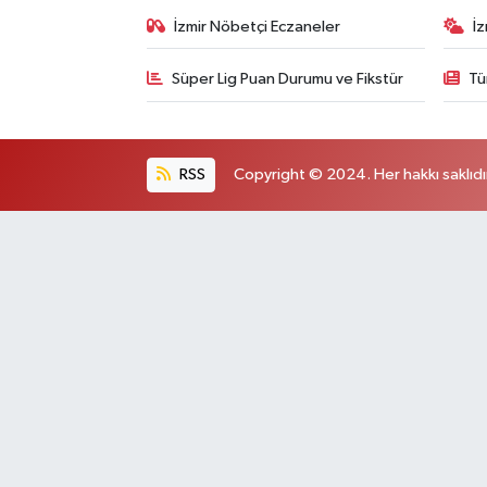
İzmir Nöbetçi Eczaneler
İ
Süper Lig Puan Durumu ve Fikstür
Tü
RSS
Copyright © 2024. Her hakkı saklıdı