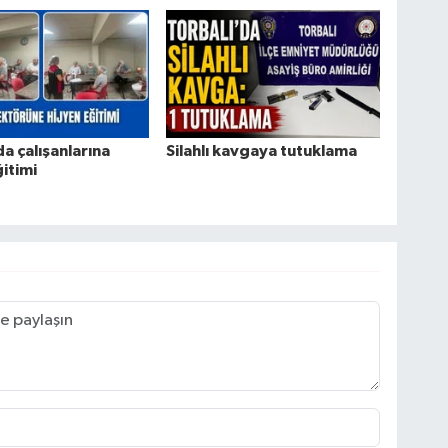
da çalışanlarına
Silahlı kavgaya tutuklama
ğitimi