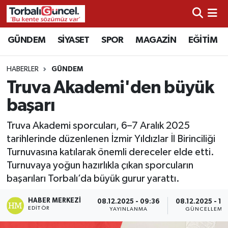
İzmir Nöbetçi Eczaneler
GÜNDEM
SİYASET
SPOR
MAGAZİN
EĞİTİM
İzmir Hava Durumu
HABERLER
GÜNDEM
Truva Akademi'den büyük
İzmir Namaz Vakitleri
başarı
İzmir Trafik Yoğunluk Haritası
Truva Akademi sporcuları, 6–7 Aralık 2025
tarihlerinde düzenlenen İzmir Yıldızlar İl Birinciliği
Süper Lig Puan Durumu ve Fikstür
Turnuvasına katılarak önemli dereceler elde etti.
Turnuvaya yoğun hazırlıkla çıkan sporcuların
Tüm Manşetler
başarıları Torbalı’da büyük gurur yarattı.
Son Dakika Haberleri
HABER MERKEZI
08.12.2025 - 09:36
08.12.2025 - 17
EDITÖR
YAYINLANMA
GÜNCELLEME
Haber Arşivi