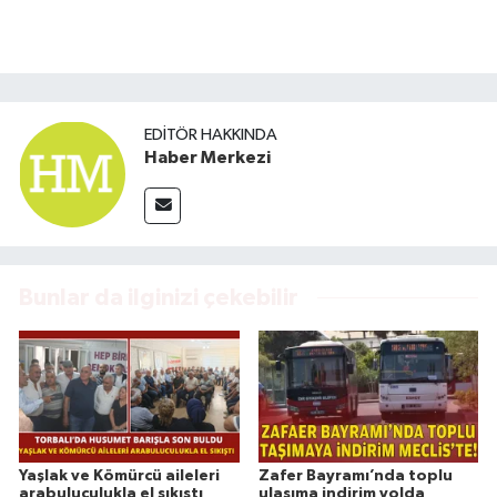
EDITÖR HAKKINDA
Haber Merkezi
Bunlar da ilginizi çekebilir
Yaşlak ve Kömürcü aileleri
Zafer Bayramı’nda toplu
arabuluculukla el sıkıştı
ulaşıma indirim yolda