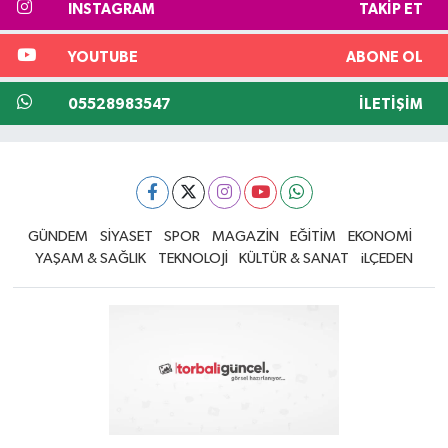
INSTAGRAM
TAKIP ET
YOUTUBE
ABONE OL
05528983547
İLETIŞIM
GÜNDEM
SİYASET
SPOR
MAGAZİN
EĞİTİM
EKONOMİ
YAŞAM & SAĞLIK
TEKNOLOJİ
KÜLTÜR & SANAT
iLÇEDEN