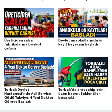
Üreticiden salça
Devlet anaokullarında ön
fabrikalarına boykot
kayıt heyecanı başladı
çağrısı
Torbalı Devlet
Torbalı’da araç sahiplerini
Hastanesi'nde Acil Servise
üzen haber: Beklentiler
Güçlü Takviye: 4 Yeni Doktor
boşa çıktı
Göreve Başladı