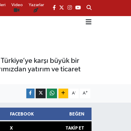
eri
Video
Yazarlar
Türkiye’ye karşı büyük bir
rımızdan yatırım ve ticaret
-
+
A
A
FACEBOOK
BEĞEN
X
TAKIP ET