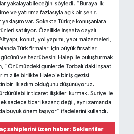
ar yakalayabileceğini söyledi. “Buraya ilk
me ve yatırıma fazlasıyla açık bir şehir.
ir yaklaşım var. Sokakta Türkçe konuşanlara
leri satılıyor. Özellikle inşaata dayalı
 Altyapı, konut, yol yapımı, yapı malzemeleri,
anda Türk firmaları için büyük fırsatlar
 gücünü ve tecrübesini Halep ile buluşturmak
n, “Önümüzdeki günlerde Torbalı’daki inşaat
ımız ile birlikte Halep’e bir iş gezisi
in bir ilk adım olduğunu düşünüyoruz.
dürülebilir ticaret ilişkileri kurmak. Suriye ile
ek sadece ticari kazanç değil, aynı zamanda
 da büyük önem taşıyor” ifadelerini kullandı.
aç sahiplerini üzen haber: Beklentiler