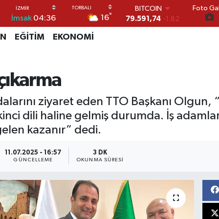
Foto Gal
DOLAR
°
16
İmsak
04:36
45,43620
0.02
EURO
İN
EĞİTİM
EKONOMİ
53,38690
0.19
STERLİN
61,60380
0.18
G.ALTIN
 çıkarma
6862,09000
0.19
BİST100
alarını ziyaret eden TTO Başkanı Olgun, “
14.598,00
0
BITCOIN
kinci dili haline gelmiş durumda. İş adamla
79.591,74
-1.82
gelen kazanır” dedi.
11.07.2025 - 16:57
3 DK
GÜNCELLEME
OKUNMA SÜRESI