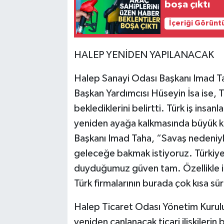
boşa çıktı
İçeriği Görünt
HALEP YENİDEN YAPILANACAK
Halep Sanayi Odası Başkanı Imad T
Başkan Yardımcısı Hüseyin İsa ise, T
beklediklerini belirtti. Türk iş insa
yeniden ayağa kalkmasında büyük ka
Başkanı Imad Taha, “Savaş nedeniyle
geleceğe bakmak istiyoruz. Türkiye
duyduğumuz güven tam. Özellikle in
Türk firmalarının burada çok kısa s
Halep Ticaret Odası Yönetim Kurulu 
yeniden canlanacak ticari ilişkilerin 