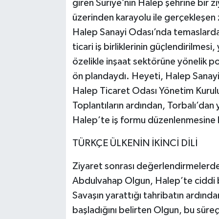
giren Suriye’nin Halep şehrine bir z
üzerinden karayolu ile gerçekleşen
Halep Sanayi Odası’nda temaslarda 
ticari iş birliklerinin güçlendirilmesi
özelikle inşaat sektörüne yönelik pot
ön plandaydı. Heyeti, Halep Sanay
Halep Ticaret Odası Yönetim Kurulu 
Toplantıların ardından, Torbalı’dan ya
Halep’te iş formu düzenlenmesine ka
TÜRKÇE ÜLKENİN İKİNCİ DİLİ
Ziyaret sonrası değerlendirmelerde
Abdulvahap Olgun, Halep’te ciddi 
Savaşın yarattığı tahribatın ardınd
başladığını belirten Olgun, bu süreç