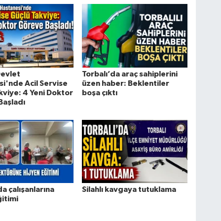
Devlet
Torbalı’da araç sahiplerini
i'nde Acil Servise
üzen haber: Beklentiler
kviye: 4 Yeni Doktor
boşa çıktı
Başladı
da çalışanlarına
Silahlı kavgaya tutuklama
ğitimi