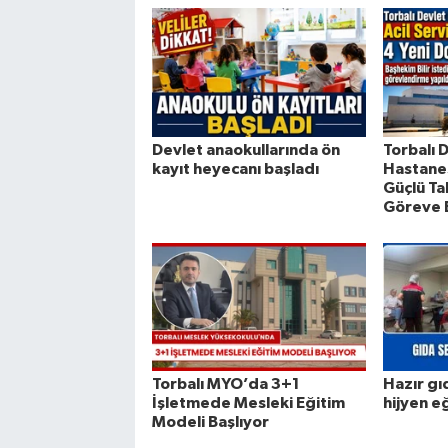
Devlet anaokullarında ön
Torbalı 
kayıt heyecanı başladı
Hastanes
Güçlü Ta
Göreve 
Torbalı MYO’da 3+1
Hazır gı
İşletmede Mesleki Eğitim
hijyen e
Modeli Başlıyor