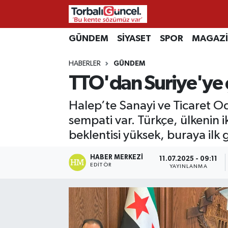
İzmir Nöbetçi Eczaneler
GÜNDEM
SİYASET
SPOR
MAGAZ
HABERLER
GÜNDEM
İzmir Hava Durumu
TTO'dan Suriye'ye
İzmir Namaz Vakitleri
Halep’te Sanayi ve Ticaret Od
İzmir Trafik Yoğunluk Haritası
sempati var. Türkçe, ülkenin i
beklentisi yüksek, buraya ilk 
Süper Lig Puan Durumu ve Fikstür
HABER MERKEZI
11.07.2025 - 09:11
EDITÖR
YAYINLANMA
Tüm Manşetler
Son Dakika Haberleri
Haber Arşivi