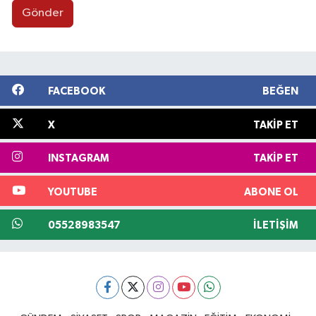
Gönder
FACEBOOK
BEĞEN
X
TAKIP ET
INSTAGRAM
TAKIP ET
YOUTUBE
ABONE OL
05528983547
İLETIŞIM