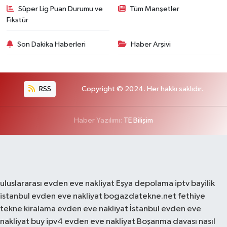
Süper Lig Puan Durumu ve
Tüm Manşetler
Fikstür
Son Dakika Haberleri
Haber Arşivi
RSS
Copyright © 2024. Her hakkı saklıdır.
Haber Yazılımı:
TE Bilişim
uluslararası evden eve nakliyat
Eşya depolama
iptv bayilik
istanbul evden eve nakliyat
bogazdatekne.net
fethiye
tekne kiralama
evden eve nakliyat
İstanbul evden eve
nakliyat
buy ipv4
evden eve nakliyat
Boşanma davası nasıl