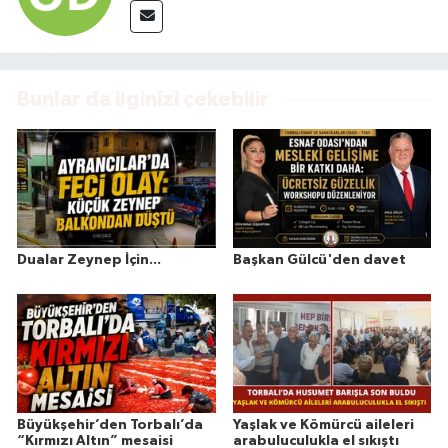
Bunlar da ilginizi çekebilir
Dualar Zeynep İçin...
Başkan Gülcü'den davet
Büyükşehir’den Torbalı’da
Yaşlak ve Kömürcü aileleri
“Kırmızı Altın” mesaisi
arabuluculukla el sıkıştı