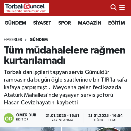
İzmir Nöbetçi Eczaneler
GÜNDEM
SİYASET
SPOR
MAGAZİN
EĞİTİM
İzmir Hava Durumu
HABERLER
GÜNDEM
Tüm müdahalelere rağmen
İzmir Namaz Vakitleri
kurtarılamadı
İzmir Trafik Yoğunluk Haritası
Torbalı'dan işçileri taşıyan servis Gümüldür
rampasında bugün öğle saatlerinde bir TIR’la kafa
Süper Lig Puan Durumu ve Fikstür
kafaya çarpışmıştı. Meydana gelen feci kazada
Atatürk Mahallesi’nde yaşayan servis şoförü
Tüm Manşetler
Hasan Ceviz hayatını kaybetti
Son Dakika Haberleri
ÖMER DUR
21.01.2025 - 16:51
21.01.2025 - 16:54
EDITÖR
YAYINLANMA
GÜNCELLEME
Haber Arşivi