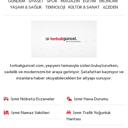
GÜNDEM
SİYASET
SPOR
MAGAZİN
EĞİTİM
EKONOMİ
YAŞAM & SAĞLIK
TEKNOLOJİ
KÜLTÜR & SANAT
iLÇEDEN
torbaliguncel.com, yepyeni temasıyla sizleri buluştururken,
sadelik ve modernizmi bir araya getiriyor. Şatafattan kaçınıyor ve
insanlara haber okuyabilecekleri bir altyapı sunuyor.
İzmir Nöbetçi Eczaneler
İzmir Hava Durumu
İzmir Namaz Vakitleri
İzmir Trafik Yoğunluk
Haritası