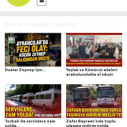
Bunlar da ilginizi çekebilir
Dualar Zeynep İçin...
Yaşlak ve Kömürcü aileleri
arabuluculukla el sıkıştı
Torbalı’da servislere zam
Zafer Bayramı’nda toplu
yolda…
ulaşıma indirim yolda