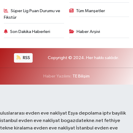
Süper Lig Puan Durumu ve
Tüm Manşetler
Fikstür
Son Dakika Haberleri
Haber Arşivi
RSS
Copyright © 2024. Her hakkı saklıdır.
Haber Yazılımı:
TE Bilişim
uluslararası evden eve nakliyat
Eşya depolama
iptv bayilik
istanbul evden eve nakliyat
bogazdatekne.net
fethiye
tekne kiralama
evden eve nakliyat
İstanbul evden eve