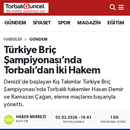
İzmir Nöbetçi Eczaneler
GÜNDEM
SİYASET
SPOR
MAGAZİN
EĞİTİM
İzmir Hava Durumu
HABERLER
GÜNDEM
Türkiye Briç
İzmir Namaz Vakitleri
Şampiyonası’nda
İzmir Trafik Yoğunluk Haritası
Torbalı’dan İki Hakem
Süper Lig Puan Durumu ve Fikstür
Denizli’de başlayan Kış Takımlar Türkiye Briç
Şampiyonası’nda Torbalılı hakemler Hasan Demir
Tüm Manşetler
ve Ramazan Çağan, eleme maçlarını başarıyla
yönetti.
Son Dakika Haberleri
HABER MERKEZI
02.02.2026 - 16:43
1 DK
EDITÖR
YAYINLANMA
OKUNMA SÜRESI
Haber Arşivi