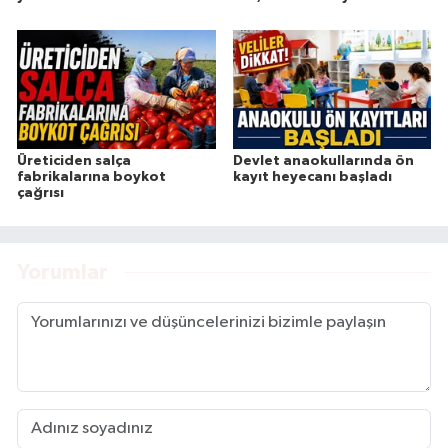
Üreticiden salça
Devlet anaokullarında ön
fabrikalarına boykot
kayıt heyecanı başladı
çağrısı
Yorumlar