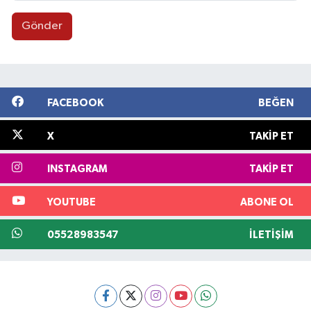
Gönder
FACEBOOK
BEĞEN
X
TAKIP ET
INSTAGRAM
TAKIP ET
YOUTUBE
ABONE OL
05528983547
İLETIŞIM