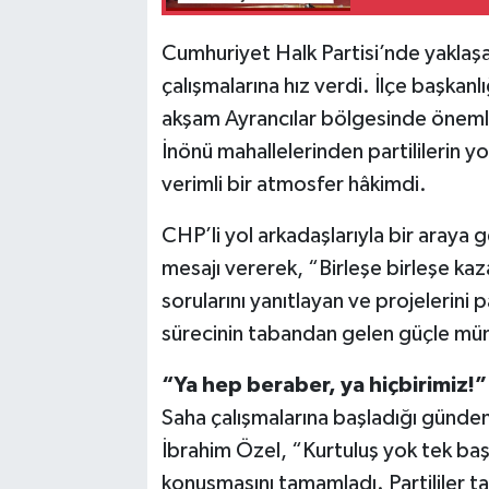
Cumhuriyet Halk Partisi’nde yaklaşa
çalışmalarına hız verdi. İlçe başkanl
akşam Ayrancılar bölgesinde önemli
İnönü mahallelerinden partililerin 
verimli bir atmosfer hâkimdi.
CHP’li yol arkadaşlarıyla bir araya 
mesajı vererek, “Birleşe birleşe ka
sorularını yanıtlayan ve projelerin
sürecinin tabandan gelen güçle müm
“Ya hep beraber, ya hiçbirimiz!”
Saha çalışmalarına başladığı günden 
İbrahim Özel, “Kurtuluş yok tek baş
konuşmasını tamamladı. Partililer ta