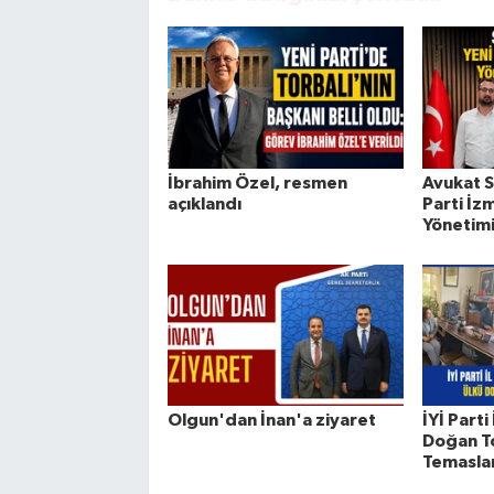
İbrahim Özel, resmen
Avukat S
açıklandı
Parti İzm
Yönetimi
Olgun'dan İnan'a ziyaret
İYİ Parti
Doğan To
Temasla