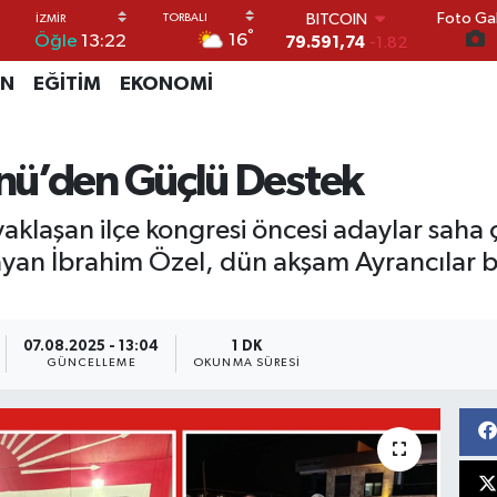
79.591,74
-1.82
Foto Gal
DOLAR
°
16
Öğle
13:22
45,43620
0.02
EURO
İN
EĞİTİM
EKONOMİ
53,38690
0.19
STERLİN
61,60380
0.18
G.ALTIN
nü’den Güçlü Destek
6862,09000
0.19
BİST100
klaşan ilçe kongresi öncesi adaylar saha ça
14.598,00
0
layan İbrahim Özel, dün akşam Ayrancılar 
07.08.2025 - 13:04
1 DK
GÜNCELLEME
OKUNMA SÜRESI