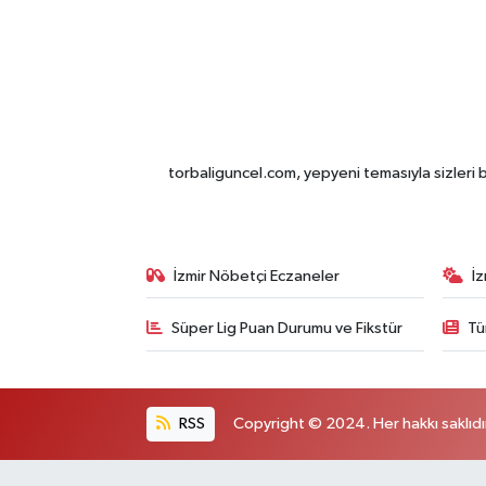
torbaliguncel.com, yepyeni temasıyla sizleri b
İzmir Nöbetçi Eczaneler
İ
Süper Lig Puan Durumu ve Fikstür
Tü
RSS
Copyright © 2024. Her hakkı saklıdı