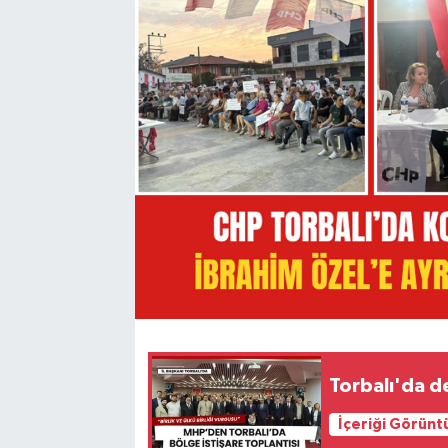
Torbalı'da d
İçeriği Görünt