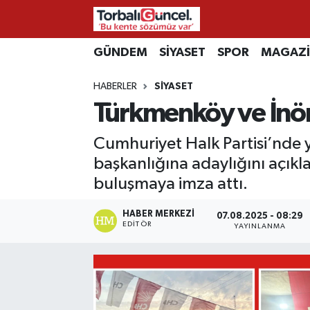
İzmir Nöbetçi Eczaneler
GÜNDEM
SİYASET
SPOR
MAGAZ
HABERLER
SİYASET
İzmir Hava Durumu
Türkmenköy ve İnö
İzmir Namaz Vakitleri
Cumhuriyet Halk Partisi’nde ya
İzmir Trafik Yoğunluk Haritası
başkanlığına adaylığını açık
buluşmaya imza attı.
Süper Lig Puan Durumu ve Fikstür
HABER MERKEZI
07.08.2025 - 08:29
EDITÖR
YAYINLANMA
Tüm Manşetler
Son Dakika Haberleri
Haber Arşivi