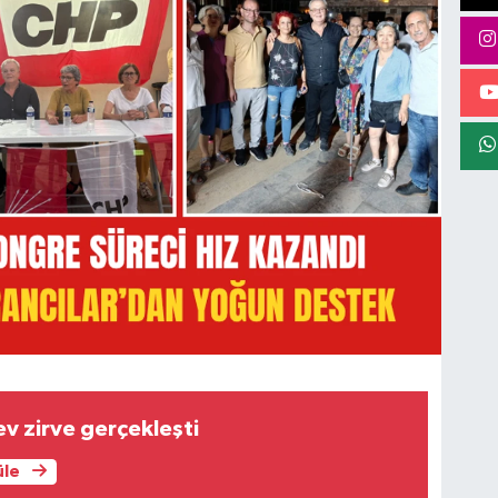
ev zirve gerçekleşti
üle