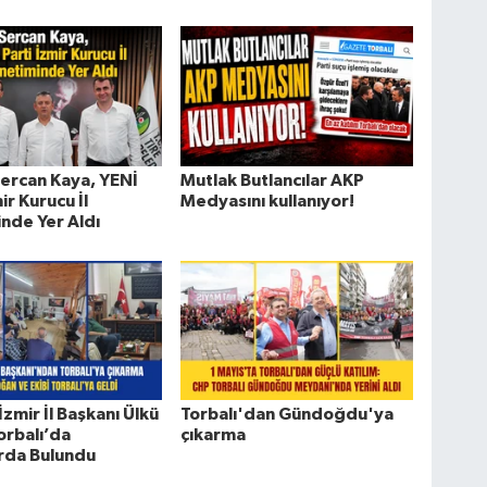
ercan Kaya, YENİ
Mutlak Butlancılar AKP
ir Kurucu İl
Medyasını kullanıyor!
nde Yer Aldı
 İzmir İl Başkanı Ülkü
Torbalı'dan Gündoğdu'ya
rbalı’da
çıkarma
rda Bulundu