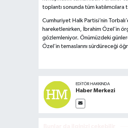
toplantı sonunda tüm katılımcılara t
Cumhuriyet Halk Partisi’nin Torbalı’
hareketlenirken, İbrahim Özel’in örg
gözlemleniyor. Önümüzdeki günlerde
Özel’in temaslarını sürdüreceği öğr
EDITÖR HAKKINDA
Haber Merkezi
Bunlar da ilginizi çekebilir