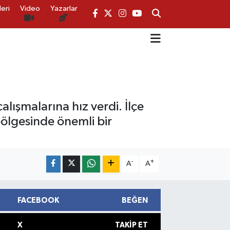
eri
Video
Yazarlar
lışmalarına hız verdi. İlçe
bölgesinde önemli bir
-
+
A
A
FACEBOOK
BEĞEN
X
TAKIP ET