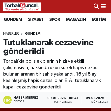
İzmir Nöbetçi Eczaneler
GÜNDEM
SİYASET
SPOR
MAGAZİN
EĞİTİM
İzmir Hava Durumu
HABERLER
GÜNDEM
Tutuklanarak cezaevine
İzmir Namaz Vakitleri
gönderildi
İzmir Trafik Yoğunluk Haritası
Torbalı’da polis ekiplerinin hızlı ve etkili
çalışmasıyla, hakkında uzun süreli hapis cezası
Süper Lig Puan Durumu ve Fikstür
bulunan aranan bir şahıs yakalandı. 16 yıl 8 ay
kesinleşmiş hapis cezası olan E.A. tutuklanarak
Tüm Manşetler
kapalı cezaevine gönderildi
Son Dakika Haberleri
HABER MERKEZI
09.01.2026 - 08:41
09.01.2026 - 12
EDITÖR
YAYINLANMA
GÜNCELLEME
Haber Arşivi