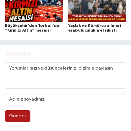
Büyükşehir’den Torbalı’da
Yaşlak ve Kömürcü aileleri
“Kırmızı Altın” mesaisi
arabuluculukla el sıkıştı
Yorumlar
Gönder