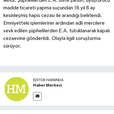
alındı. Şüphelilerden E.A. isimli şahsın, uyuşturucu
madde ticareti yapma suçundan 16 yıl 8 ay
kesinleşmiş hapis cezası ile arandığı belirlendi.
Emniyetteki işlemlerinin ardından adli mercilere
sevk edilen şüphelilerden E.A. tutuklanarak kapalı
cezaevine gönderildi. Olayla ilgili soruşturma
sürüyor.
EDITÖR HAKKINDA
Haber Merkezi