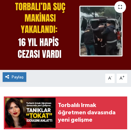
Paylaş
-
+
A
A
Torbalılı Irmak
öğretmen davasında
yeni gelişme