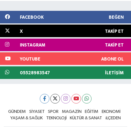
FACEBOOK
BEĞEN
X
TAKIP ET
INSTAGRAM
TAKIP ET
YOUTUBE
ABONE OL
05528983547
İLETIŞIM
GÜNDEM
SİYASET
SPOR
MAGAZİN
EĞİTİM
EKONOMİ
YAŞAM & SAĞLIK
TEKNOLOJİ
KÜLTÜR & SANAT
iLÇEDEN