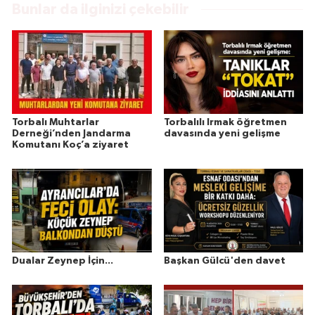
Bunlar da ilginizi çekebilir
Torbalı Muhtarlar
Torbalılı Irmak öğretmen
Derneği’nden Jandarma
davasında yeni gelişme
Komutanı Koç’a ziyaret
Dualar Zeynep İçin...
Başkan Gülcü'den davet