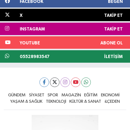
FACEBOOK
BEĞEN
X
TAKIP ET
INSTAGRAM
TAKIP ET
YOUTUBE
ABONE OL
05528983547
İLETIŞIM
GÜNDEM
SİYASET
SPOR
MAGAZİN
EĞİTİM
EKONOMİ
YAŞAM & SAĞLIK
TEKNOLOJİ
KÜLTÜR & SANAT
iLÇEDEN