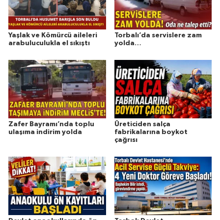
Yaşlak ve Kömürcü aileleri
Torbalı’da servislere zam
arabuluculukla el sıkıştı
yolda…
Zafer Bayramı’nda toplu
Üreticiden salça
ulaşıma indirim yolda
fabrikalarına boykot
çağrısı