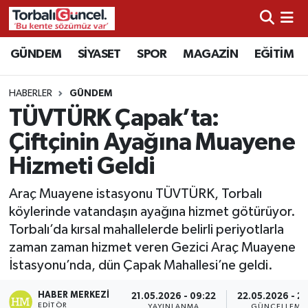
İzmir Nöbetçi Eczaneler
GÜNDEM
SİYASET
SPOR
MAGAZİN
EĞİTİM
İzmir Hava Durumu
HABERLER
GÜNDEM
TÜVTÜRK Çapak’ta:
İzmir Namaz Vakitleri
Çiftçinin Ayağına Muayene
İzmir Trafik Yoğunluk Haritası
Hizmeti Geldi
Süper Lig Puan Durumu ve Fikstür
Araç Muayene istasyonu TÜVTÜRK, Torbalı
köylerinde vatandaşın ayağına hizmet götürüyor.
Tüm Manşetler
Torbalı’da kırsal mahallelerde belirli periyotlarla
zaman zaman hizmet veren Gezici Araç Muayene
Son Dakika Haberleri
İstasyonu’nda, dün Çapak Mahallesi’ne geldi.
HABER MERKEZI
Haber Arşivi
21.05.2026 - 09:22
22.05.2026 - 21
EDITÖR
YAYINLANMA
GÜNCELLEME