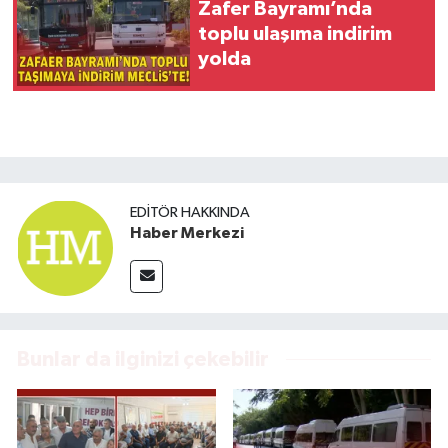
Zafer Bayramı’nda
toplu ulaşıma indirim
yolda
EDITÖR HAKKINDA
Haber Merkezi
Bunlar da ilginizi çekebilir