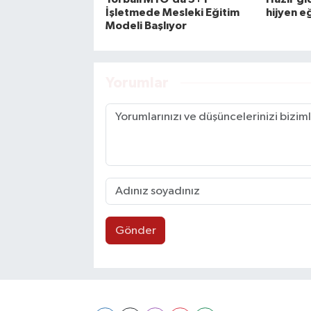
İşletmede Mesleki Eğitim
hijyen e
Modeli Başlıyor
Yorumlar
Gönder