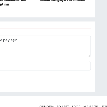
ğitimi
GÜNDEM
SİYASET
SPOR
MAGAZİN
EĞ