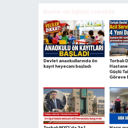
Bunlar da ilginizi çekebilir
Devlet anaokullarında ön
Torbalı 
kayıt heyecanı başladı
Hastanes
Güçlü Ta
Göreve 
Torbalı MYO’da 3+1
Hazır gı