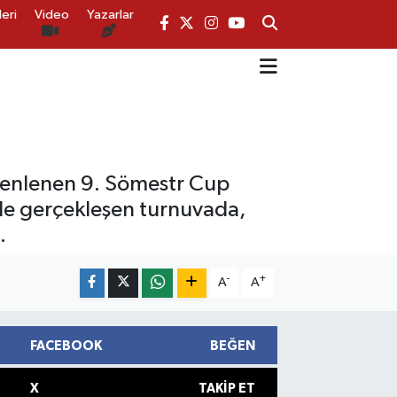
eri
Video
Yazarlar
üzenlenen 9. Sömestr Cup
nde gerçekleşen turnuvada,
.
-
+
A
A
FACEBOOK
BEĞEN
X
TAKIP ET