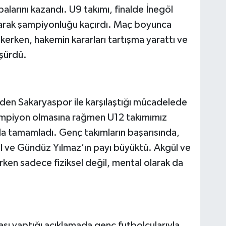
palarını kazandı. U9 takımı, finalde İnegöl
alarak şampiyonluğu kaçırdı. Maç boyunca
kerken, hakemin kararları tartışma yarattı ve
şürdü.
inden Sakaryaspor ile karşılaştığı mücadelede
şampiyon olmasına rağmen U12 takımımız
da tamamladı. Genç takımların başarısında,
l ve Gündüz Yılmaz’ın payı büyüktü. Akgül ve
rken sadece fiziksel değil, mental olarak da
sı yaptığı açıklamada genç futbolcularıyla