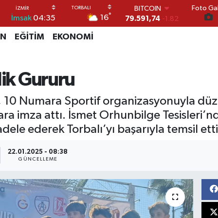
Foto Gal
DOLAR
°
16
İmsak
04:35
45,43620
0.02
EURO
İN
EĞİTİM
EKONOMİ
53,38690
0.19
STERLİN
61,60380
0.18
G.ALTIN
lik Gururu
6862,09000
0.19
BİST100
rı, 10 Numara Sportif organizasyonuyla d
14.598,00
0
BITCOIN
ara imza attı. İsmet Orhunbilge Tesisleri’
79.591,74
-1.82
ele ederek Torbalı’yı başarıyla temsil etti
22.01.2025 - 08:38
GÜNCELLEME