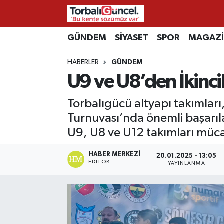
İzmir Nöbetçi Eczaneler
GÜNDEM
SİYASET
SPOR
MAGAZ
HABERLER
GÜNDEM
İzmir Hava Durumu
U9 ve U8’den İkinci
İzmir Namaz Vakitleri
Torbalıgücü altyapı takımla
İzmir Trafik Yoğunluk Haritası
Turnuvası’nda önemli başarıl
U9, U8 ve U12 takımları mücad
Süper Lig Puan Durumu ve Fikstür
HABER MERKEZI
20.01.2025 - 13:05
EDITÖR
YAYINLANMA
Tüm Manşetler
Son Dakika Haberleri
Haber Arşivi