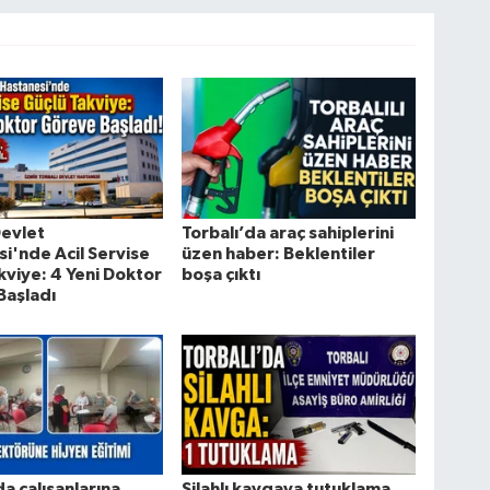
Devlet
Torbalı’da araç sahiplerini
i'nde Acil Servise
üzen haber: Beklentiler
kviye: 4 Yeni Doktor
boşa çıktı
Başladı
da çalışanlarına
Silahlı kavgaya tutuklama