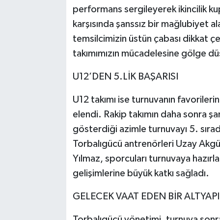
performans sergileyerek ikincilik ku
karşısında şanssız bir mağlubiyet 
temsilcimizin üstün çabası dikkat çe
takımımızın mücadelesine gölge dü
U12’DEN 5.LİK BAŞARISI
U12 takımı ise turnuvanın favoriler
elendi. Rakip takımın daha sonra 
gösterdiği azimle turnuvayı 5. sıra
Torbalıgücü antrenörleri Uzay Akgü
Yılmaz, sporcuları turnuvaya hazırla
gelişimlerine büyük katkı sağladı.
GELECEK VAAT EDEN BİR ALTYAPI
Torbalıgücü yönetimi, turnuva sonra